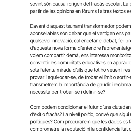
sovint són causa i origen del fracàs escolar. La
partir de les opinions en fòrums i altres textos e
Davant d’aquest tsunami transformador podem
aconsellables són deixar que el vertigen ens pa
qualsevol innovació, cal encetar el debat, fer
d’aquesta nova forma d’entendre l’aprenentatge 
volem compartir demà, ens interessa monitoritz
convertir les comunitats educatives en aparador
sota l’atenta mirada d’ulls que tot ho veuen i res
provar i equivocar-se, de trobar el límit o sort
transmetrem la importància de gaudir i reclamar
necessita per trobar-se i definir-se?
Com podem condicionar el futur d’uns ciutadans 
d’èxit o fracàs? I a nivell polític, convé que sig
polítiques? Com procurarem que les dades es fa
comprometre la reputació ni la confidencialitat 