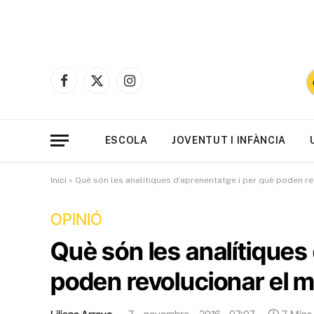
Facebook
X
Instagram
(Twitter)
ESCOLA
JOVENTUT I INFÀNCIA
Inici
»
Què són les analítiques d’aprenentatge i per què poden r
OPINIÓ
Què són les analítiques
poden revolucionar el 