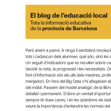
Però anem a pams: A ningú li semblarà revolucio
tots i cadascun dels alumnes: què són, sinó les a
Un seguit d’indicadors que es recullen sobre ca
decidir la nota, la progressió i les necessitats. On
font d’informació són els ulls dels mestres, profes
menjador). En l’era del Big Data s’hi afegeixen el
del mòbil. Passem del model analògic de la llibr
detallat i permanent. S’obre un ventall d’oportu
sempre té dues cares, i en les qüestions de dade
veure la importància d’entendre les normes del 