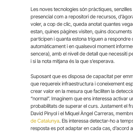
Les noves tecnologies són pràctiques, senzilles i
presencial com a repositori de recursos, d’àgor
voler, a cop de clic, queda anotat quantes vega
estan, quines pàgines visiten, quins documents 
participen i quanta estona triguen a respondre c
automàticament i en qualsevol moment informes 
sencera), amb el nivell de detall que necessiti 
i si la nota mitjana és la que s’esperava.
Suposant que es disposa de capacitat per emm
que requereix infraestructura i coneixement esp
crear valor en la mesura que faciliten la detecc
“normal”. Imaginem que ens interessa activar u
probabilitats de superar el curs. Justament el fr
David Pinyol i el Miquel Àngel Carreras, membr
de Catalunya
. Els interessa detectar-ho a temp
resposta es pot adaptar en cada cas, d’acord am