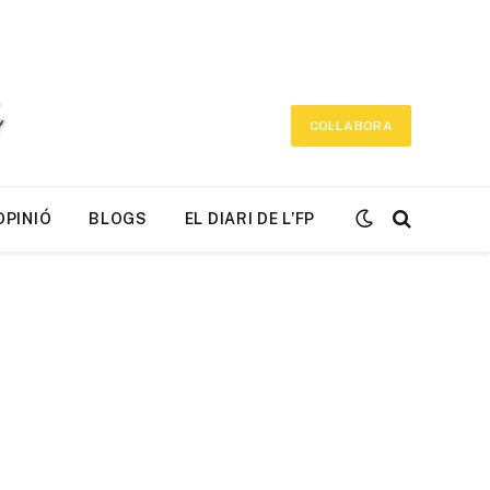
COL·LABORA
OPINIÓ
BLOGS
EL DIARI DE L’FP