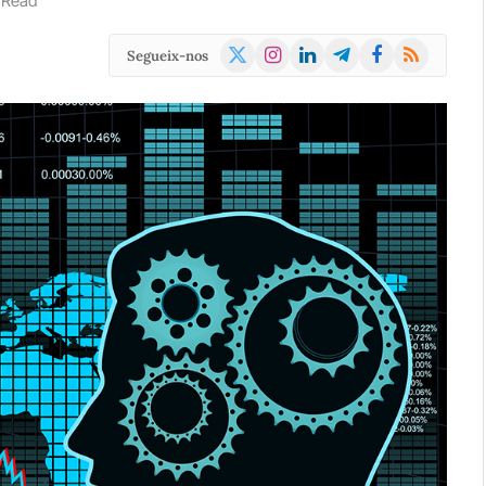
 Read
X
Instagram
LinkedIn
Telegram
Facebook
RSS
Segueix-nos
(Twitter)