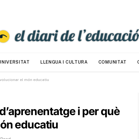
UNIVERSITAT
LLENGUA I CULTURA
COMUNITAT
evolucionar el món educatiu
 d’aprenentatge i per què
món educatiu