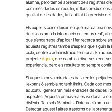
alumne, però també aprenent dels registres d’e
com més dades es recullin, millors prediccions
qualitat de les dades, la fiabilitat i la precisió de
Els experts coincideixen en què marca una nov
decisions amb la informació en temps real”, afi
que s’encarrega d’aplicar i fer recerca sobre an
aquests registres també s’espera que siguin la b
cicle, centre o administració territorial. En aques
projecte
Àgora
, que combina diversos recursos 
experiència, però els resultats no sempre confi
Si aquesta nova mirada es basa en les petjades 
l’expansió sembla no tenir límits. Cada cop més 
educatiu, generaran més entrades de dades i pe
aspectes. Aquesta primavera es va donar a con
dislèxia. Tan sols 15 minuts d’interacció amb u
Detectar aquest i altres trastorns de l’aprenenta