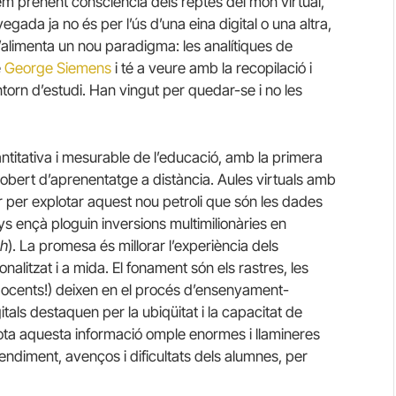
nem prenent consciència dels reptes del món virtual,
gada ja no és per l’ús d’una eina digital o una altra,
s’alimenta un nou paradigma: les analítiques de
e
George Siemens
i té a veure amb la recopilació i
ntorn d’estudi. Han vingut per quedar-se i no les
titativa i mesurable de l’educació, amb la primera
n obert d’aprenentatge a distància. Aules virtuals amb
r per explotar aquest nou petroli que són les dades
s ençà ploguin inversions multimilionàries en
h
). La promesa és millorar l’experiència dels
litzat i a mida. El fonament són els rastres, les
 docents!) deixen en el procés d’ensenyament-
tals destaquen per la ubiqüitat i la capacitat de
ota aquesta informació omple enormes i llamineres
ndiment, avenços i dificultats dels alumnes, per