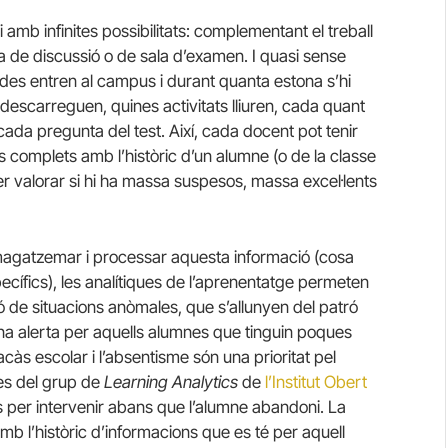
 amb infinites possibilitats: complementant el treball
a de discussió o de sala d’examen. I quasi sense
des entren al campus i durant quanta estona s’hi
descarreguen, quines activitats lliuren, cada quant
ada pregunta del test. Així, cada docent pot tenir
complets amb l’històric d’un alumne (o de la classe
per valorar si hi ha massa suspesos, massa excel·lents
agatzemar i processar aquesta informació (cosa
ecífics), les analítiques de l’aprenentatge permeten
ió de situacions anòmales, que s’allunyen del patró
na alerta per aquells alumnes que tinguin poques
acàs escolar i l’absentisme són una prioritat pel
es del grup de
Learning Analytics
de
l’Institut Obert
s per intervenir abans que l’alumne abandoni. La
b l’històric d’informacions que es té per aquell