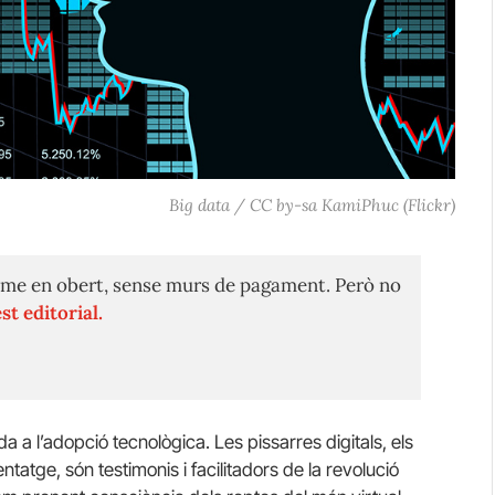
Big data / CC by-sa KamiPhuc (Flickr)
me en obert, sense murs de pagament. Però no
st editorial.
a a l’adopció tecnològica. Les pissarres digitals, els
ntatge, són testimonis i facilitadors de la revolució