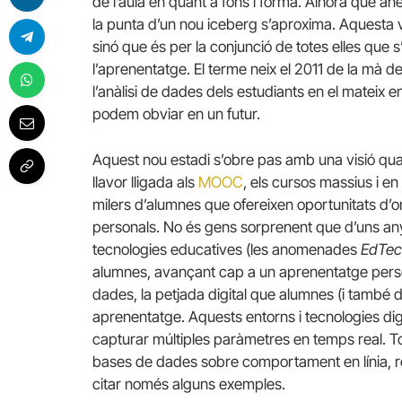
de l’aula en quant a fons i forma. Alhora que a
la punta d’un nou iceberg s’aproxima. Aquesta ve
sinó que és per la conjunció de totes elles que 
l’aprenentatge. El terme neix el 2011 de la mà d
l’anàlisi de dades dels estudiants en el mateix e
podem obviar en un futur.
Aquest nou estadi s’obre pas amb una visió quan
llavor lligada als
MOOC
, els cursos massius i e
milers d’alumnes que ofereixen oportunitats d’o
personals. No és gens sorprenent que d’uns any
tecnologies educatives (les anomenades
EdTec
alumnes, avançant cap a un aprenentatge persona
dades, la petjada digital que alumnes (i també
aprenentatge. Aquests entorns i tecnologies digi
capturar múltiples paràmetres en temps real. T
bases de dades sobre comportament en línia, re
citar només alguns exemples.