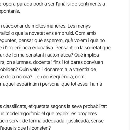
 propera parada podria ser l’anàlisi de sentiments a
spontanis.
 reaccionar de moltes maneres. Les menys
ralitzi o que la novetat ens embruixi. Com amb
 preguntes, pensar què esperem, què volem i què no
i l’experiència educativa. Pensant en la societat que
ar de forma constant i automàtica? Què implica
s, on alumnes, docents i fins i tot pares conviuen
 obliden? Quin valor li donarem a la valentia de
ir-se de la norma? I, en conseqüència, com
 aquell espai íntim i personal que tot ésser humà
classificats, etiquetats segons la seva probabilitat
ui un model algorítmic el que regeixi les properes
cin servir de forma adequada i justificada, sense
d’aquells que hi consten?