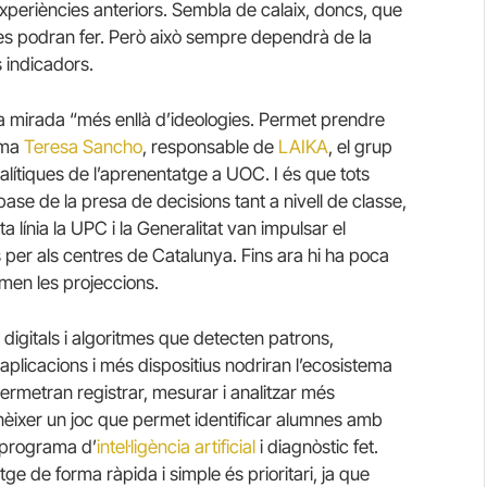
xperiències anteriors. Sembla de calaix, doncs, que
 es podran fer. Però això sempre dependrà de la
ls indicadors.
a mirada “més enllà d’ideologies. Permet prendre
rma
Teresa Sancho
, responsable de
LAIKA
, el grup
alítiques de l’aprenentatge a UOC. I és que tots
ase de la presa de decisions tant a nivell de classe,
ta línia la UPC i la Generalitat van impulsar el
per als centres de Catalunya. Fins ara hi ha poca
rmen les projeccions.
digitals i algoritmes que detecten patrons,
aplicacions i més dispositius nodriran l’ecosistema
rmetran registrar, mesurar i analitzar més
èixer un joc que permet identificar alumnes amb
n programa d’
intel·ligència artificial
i diagnòstic fet.
tge de forma ràpida i simple és prioritari, ja que