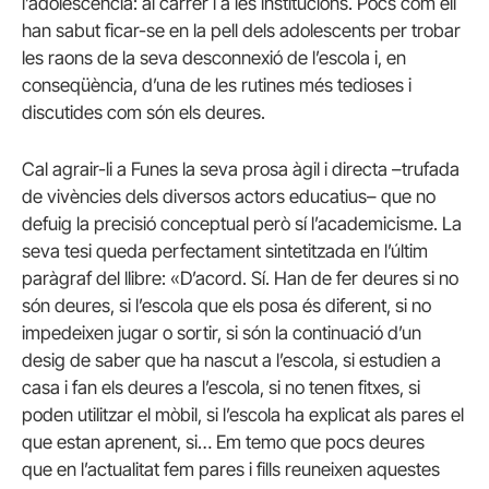
l’adolescència: al carrer i a les institucions. Pocs com ell
han sabut ficar-se en la pell dels adolescents per trobar
les raons de la seva desconnexió de l’escola i, en
conseqüència, d’una de les rutines més tedioses i
discutides com són els deures.
Cal agrair-li a
Funes
la seva prosa àgil i directa –trufada
de vivències dels diversos actors educatius– que no
defuig la precisió conceptual però sí l’academicisme. La
seva tesi queda perfectament sintetitzada en l’últim
paràgraf del llibre: «D’acord. Sí. Han de fer deures si no
són deures, si l’escola que els posa és diferent, si no
impedeixen jugar o sortir, si són la continuació d’un
desig de saber que ha nascut a l’escola, si estudien a
casa i fan els deures a l’escola, si no tenen fitxes, si
poden utilitzar el mòbil, si l’escola ha explicat als pares el
que estan aprenent, si… Em temo que pocs deures
que en l’actualitat fem pares i fills reuneixen aquestes