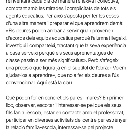
reinventant cada dia de manera reflexiva i col·lectiva,
comptant amb les mirades i complicitats de tots els
agents educatius. Per això s’aposta per fer les coses
d’una altra manera i preparar el que aprendrem demà:
«Els deures poden arribar a servir quan provenen
d’acords dels equips educatius perquè l’alumnat llegeixi,
investigui i comparteixi, tractant que la seva experiència
a casa serveixi perquè els seus aprenentatges de
classe passin a ser més significatius». Però s’afegeix
una precisió que figura ja en el subtítol de l’obra: «Volem
ajudar-los a aprendre», que no a fer els deures a l’ús
convencional. Aquí està la clau.
Què poden fer en concret els pares i mares? En primer
lloc, observar, escoltar i interessar-se pel que els seus
fills fan a l’escola, estar en contacte amb el professorat,
participar en diverses activitats del centre per estrènyer
la relació família-escola, interessar-se pel projecte