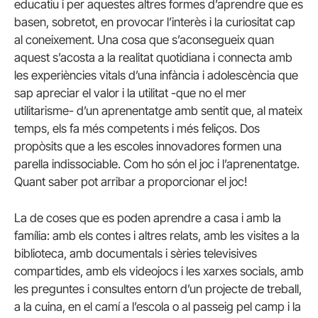
educatiu i per aquestes altres formes d’aprendre que es
basen, sobretot, en provocar l’interès i la curiositat cap
al coneixement. Una cosa que s’aconsegueix quan
aquest s’acosta a la realitat quotidiana i connecta amb
les experiències vitals d’una infància i adolescència que
sap apreciar el valor i la utilitat -que no el mer
utilitarisme- d’un aprenentatge amb sentit que, al mateix
temps, els fa més competents i més feliços. Dos
propòsits que a les escoles innovadores formen una
parella indissociable. Com ho són el joc i l’aprenentatge.
Quant saber pot arribar a proporcionar el joc!
La de coses que es poden aprendre a casa i amb la
família: amb els contes i altres relats, amb les visites a la
biblioteca, amb documentals i sèries televisives
compartides, amb els videojocs i les xarxes socials, amb
les preguntes i consultes entorn d’un projecte de treball,
a la cuina, en el camí a l’escola o al passeig pel camp i la