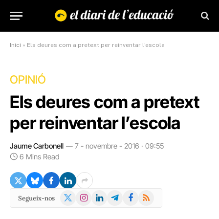
Inici
»
Els deures com a pretext per reinventar l’escola
OPINIÓ
Els deures com a pretext
per reinventar l’escola
Jaume Carbonell
7 - novembre - 2016 · 09:55
6 Mins Read
X
Instagram
LinkedIn
Telegram
Facebook
RSS
Segueix-nos
(Twitter)