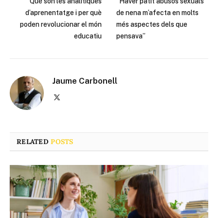
Què són les analítiques
“Haver patit abusos sexuals
d’aprenentatge i per què
de nena m’afecta en molts
poden revolucionar el món
més aspectes dels que
educatiu
pensava”
Jaume Carbonell
X
(Twitter)
RELATED
POSTS