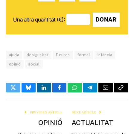
DONAR
Una altra quantitat (€):
ajuda
desigualtat
Deures
formal
infància
opinió
social
Twitter
Bluesky
LinkedIn
Facebook
WhatsApp
Telegram
Email
Copy
Link
PREVIOUS ARTICLE
NEXT ARTICLE
OPINIÓ
ACTUALITAT