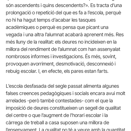
són ascendents i quins descendents?». Es tracta d’una
prolongació o repetició del que es fa a l’escola, perquè
no hi ha hagut temps d’acabar les tasques
acadèmiques o perquè es pensa que picant una
vegada i una altra l’alumnat acabarà aprenent més. Res
més lluny de la realitat: els deures no incideixen en la
millora del rendiment de l’alumnat com han assenyalat
nombrosos informes i investigacions. És més, sovint,
provoquen avorriment, desmotivació, desconnexió i
rebuig escolar. I, en efecte, els pares estan farts.
L’escola desfasada del segle passat alimenta algunes
falses creences pedagògiques i socials encara avui molt
arrelades -però també contestades- com el que la
imposició de deures constitueixen un segell de qualitat
del centre o que l’augment de l’horari escolar i la
càrrega de treball a casa suposen una millora de
l’ensenyament. La qualitat no té a veure amb la quantitat