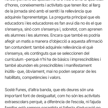
d’hores, coneixements i activitats que tenen lloc al llarg
de la jornada sinó amb el sentit i la rellevància que
adquireix l’aprenentatge. La pregunta principal que els
educadors i les educadores es fan avui dia no és el que
s’ensenya, sinó com s’ensenya i, sobretot, com aprenen
els alumnes i les alumnes. Encara que també es podria
afegir un matís a manera d’objecció a aquesta afirmació
tan contundent: també adquireix rellevància el què
s’ensenya, els continguts que se seleccionen del
currículum -perquè n’hi ha de bàsics i imprescindibles i
també abunden els prescindibles i manifestament
inútils- que, òbviament, mai no poden separar de les
habilitats, competències i valors.
Sosté
Funes
, d’altra banda, que els deures són una
important font de desigualtat, com ho són les activitats
extraescolars perquè, a diferència de l’escola, ni l’ajuda
familiar està sempre garantida ni l’oferta d’educació no