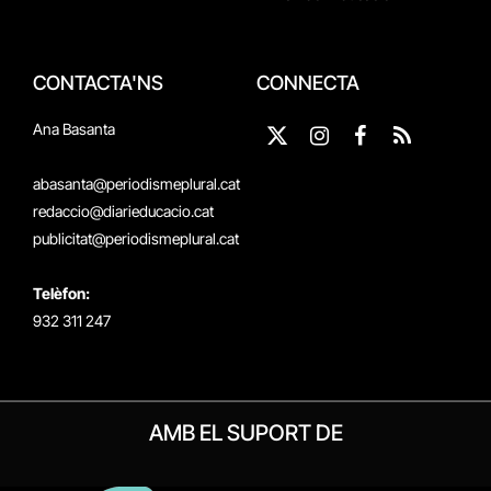
CONTACTA'NS
CONNECTA
Ana Basanta
X
Instagram
Facebook
RSS
(Twitter)
abasanta@periodismeplural.cat
redaccio@diarieducacio.cat
publicitat@periodismeplural.cat
Telèfon:
932 311 247
AMB EL SUPORT DE