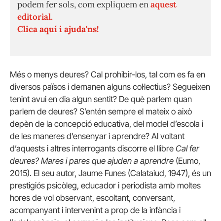
podem fer sols, com expliquem en
aquest
editorial.
Clica aquí i ajuda'ns!
Més o menys deures? Cal prohibir-los, tal com es fa en
diversos països i demanen alguns col·lectius? Segueixen
tenint avui en dia algun sentit? De què parlem quan
parlem de deures? S’entén sempre el mateix o això
depèn de la concepció educativa, del model d’escola i
de les maneres d’ensenyar i aprendre? Al voltant
d’aquests i altres interrogants discorre el llibre
Cal fer
deures? Mares i pares que ajuden a aprendre
(Eumo,
2015). El seu autor, Jaume
Funes
(Calataiud, 1947), és un
prestigiós psicòleg, educador i periodista amb moltes
hores de vol observant, escoltant, conversant,
acompanyant i intervenint a prop de la infància i