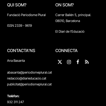
QUI SOM?
ON SOM?
Fundació Periodisme Plural
Carrer Bailén 5, principal.
08010, Barcelona
ISSN 2339 - 9619
El Diari de l'Educació
CONTACTA'NS
CONNECTA
Ana Basanta
X
Instagram
Facebook
RSS
(Twitter)
abasanta@periodismeplural.cat
redaccio@diarieducacio.cat
publicitat@periodismeplural.cat
Telèfon:
932 311 247