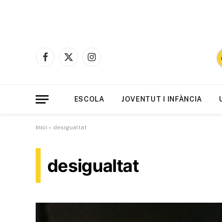
Facebook
X
Instagram
(Twitter)
ESCOLA
JOVENTUT I INFÀNCIA
Inici
»
desigualtat
desigualtat