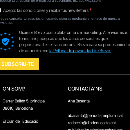
ON SOM?
CONTACTA'NS
Carrer Bailén 5, principal.
Ana Basanta
08010, Barcelona
abasanta@periodismeplural.cat
El Diari de l'Educació
redaccio@diarieducacio.cat
publicitat@periodismeplural.cat