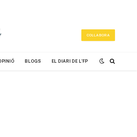
COL·LABORA
OPINIÓ
BLOGS
EL DIARI DE L’FP