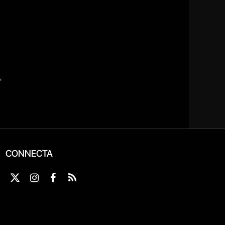
CONNECTA
X
Instagram
Facebook
RSS
(Twitter)