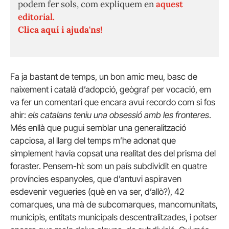
podem fer sols, com expliquem en
aquest
editorial.
Clica aquí i ajuda'ns!
Fa ja bastant de temps, un bon amic meu, basc de
naixement i català d’adopció, geògraf per vocació, em
va fer un comentari que encara avui recordo com si fos
ahir:
els catalans teniu una obsessió amb les fronteres
.
Més enllà que pugui semblar una generalització
capciosa, al llarg del temps m’he adonat que
simplement havia copsat una realitat des del prisma del
foraster. Pensem-hi: som un país subdividit en quatre
províncies espanyoles, que d’antuvi aspiraven
esdevenir vegueries (què en va ser, d’allò?), 42
comarques, una mà de subcomarques, mancomunitats,
municipis, entitats municipals descentralitzades, i potser