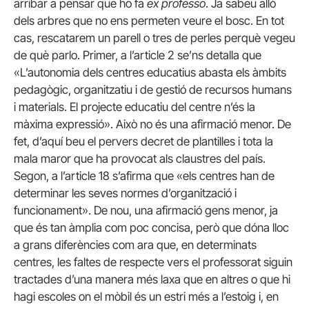
arribar a pensar que ho fa
ex professo
. Ja sabeu allò
dels arbres que no ens permeten veure el bosc. En tot
cas, rescatarem un parell o tres de perles perquè vegeu
de què parlo. Primer, a l’article 2 se’ns detalla que
«L’autonomia dels centres educatius abasta els àmbits
pedagògic, organitzatiu i de gestió de recursos humans
i materials. El projecte educatiu del centre n’és la
màxima expressió». Això no és una afirmació menor. De
fet, d’aquí beu el pervers decret de plantilles i tota la
mala maror que ha provocat als claustres del país.
Segon, a l’article 18 s’afirma que «els centres han de
determinar les seves normes d’organització i
funcionament». De nou, una afirmació gens menor, ja
que és tan àmplia com poc concisa, però que dóna lloc
a grans diferències com ara que, en determinats
centres, les faltes de respecte vers el professorat siguin
tractades d’una manera més laxa que en altres o que hi
hagi escoles on el mòbil és un estri més a l’estoig i, en