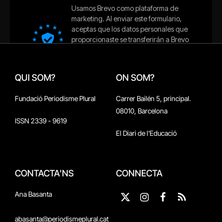
QUI SOM?
ON SOM?
Fundació Periodisme Plural
Carrer Bailén 5, principal.
08010, Barcelona
ISSN 2339 - 9619
El Diari de l'Educació
CONTACTA'NS
CONNECTA
Ana Basanta
X
Instagram
Facebook
RSS
(Twitter)
abasanta@periodismeplural.cat