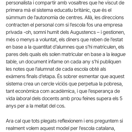
personalista i compartir amb vosaltres que he viscut de
primera mà el sistema educatiu britànic, que és el
súmmum de l’autonomia de centres. Allà, les direccions
contracten el personal com si l’escola fos una empresa
privada -oh, somni humit dels Augustencs – i gestionen,
més o menys a voluntat, els diners que reben de l’estat
en base a la quantitat d’alumnes que s’hi matriculen, els
pares dels quals els solen matricular en base a la
league
table
, un document infame on cada any s’hi publiquen
les notes que l’alumnat de cada escola obté als
exàmens finals d’etapa. És sobrer esmentar que aquest
sistema crea un cercle viciós que perpetua la pobresa,
tant econòmica com acadèmica, i que l’esperança de
vida
laboral
dels docents amb prou feines supera els 5
anys per a la meitat del cos.
Ara cal que tots plegats reflexionem i ens preguntem si
realment volem aquest model per l’escola catalana,