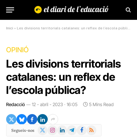
Inici
»
Les divisions territorials catalanes: un reflex de l’escola pública?
OPINIÓ
Les divisions territorials
catalanes: un reflex de
l’escola pública?
Redacció
12 - abril - 2023 · 16:05
5 Mins Read
X
Instagram
LinkedIn
Telegram
Facebook
RSS
Segueix-nos
(Twitter)