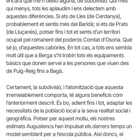
encara que me’n deixo alguna, de subdivisió. Qui més
qui menys, tots les aplaudim i ens delectem amb
aquestes diferències. Si ets de Lles (de Cerdanya),
probablement et sentis més del Baridà; si ets de Prats
(de Lluçanès), potser fins i tot et sents d’un territori
ocupat pel romanent del poderós Comtat d’Osona. Què
sé jo, d’aquestes cabòries. En tot cas, a tots ens sembla
molt útil que a Berga s’hi trobin tots els equipaments
bàsics que donen servei a les persones que viuen des
de Puig-Reig fins a Bagà.
Certament, la subdivisió, i l’atomització que aquesta
irremeiablement comporta, té alguns beneficis com
l’anteriorment descrit. És bo, adient fins i tot, adaptar les
necessitats de la població local a la seva realitat social i
geogràfica. Potser per aquest motiu, els nostres
estimats Augustencs han impulsat els darrers temps un
model semblant per a l’escola pública. Així doncs, el