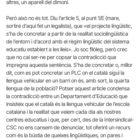
altres, un aparell del dimoni.
Però això no és tot. Diu l’article 5, al punt 1/E (mare,
sortiré d’aquí fet un legalista), que «el projecte lingüístic,
s’ha de concretar a partir de la realitat sociolingüística
de l’entorn i d’acord amb el règim lingüístic del sistema
educatiu establert a les lleis». Jo soc filòleg, però crec
que no cal ser-ne per copsar la contradicció que
impregna aquesta sentència. S’ha de concretar o, millor
dit, com es pot concretar un PLC on el català sigui la
llengua vehicular en un barri on és, amb sort, la quarta
llengua de la població? Potser aquest article condensa
la contradicció entre un Departament d’Educació que
insisteix que el català és la llengua vehicular de l’escola
catalana i la realitat que veiem cada dia als nostres
centres educatius i que, per cert, des de la Intersindical-
CSC no ens cansem de denunciar, tot oferint un recurs
com és la bústia de queixes lingüístiques, on pares i