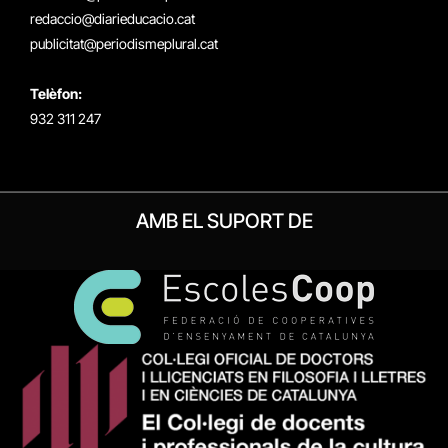
redaccio@diarieducacio.cat
publicitat@periodismeplural.cat
Telèfon:
932 311 247
AMB EL SUPORT DE