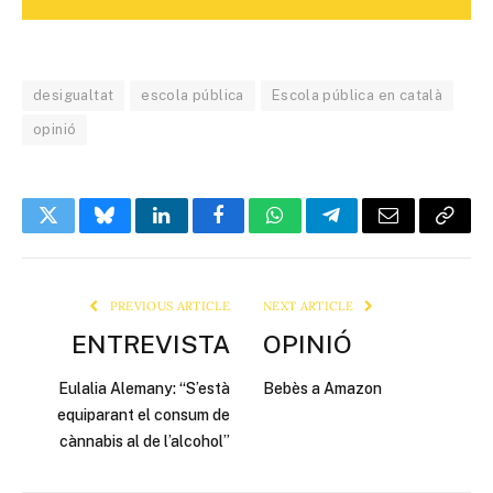
desigualtat
escola pública
Escola pública en català
opinió
Twitter
Bluesky
LinkedIn
Facebook
WhatsApp
Telegram
Email
Copy
Link
PREVIOUS ARTICLE
NEXT ARTICLE
ENTREVISTA
OPINIÓ
Eulalia Alemany: “S’està
Bebès a Amazon
equiparant el consum de
cànnabis al de l’alcohol”