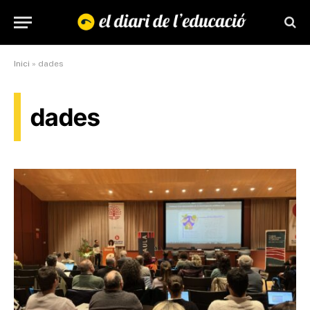
Inici
»
dades
dades