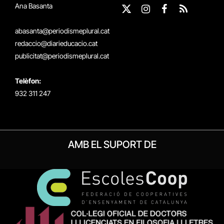
Ana Basanta
X
Instagram
Facebook
RSS
(Twitter)
abasanta@periodismeplural.cat
redaccio@diarieducacio.cat
publicitat@periodismeplural.cat
Telèfon:
932 311 247
AMB EL SUPORT DE