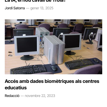
La IA, el nou cavall de Troia?
Jordi Satorra
gener 13, 2025
Accés amb dades biomètriques als centres
educatius
Redacció
novembre 22, 2023