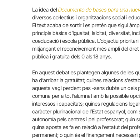
La idea del
Documento de bases para una nuev
diversos col·lectius i organitzacions social i edu
El text acaba de sortir i es pretén que sigui àmp
principis bàsics d’igualtat, laicitat, diversitat, 
coeducació i escola pública. L’objectiu prioritar
mitjançant el reconeixement més ampli del dret 
pública i gratuita dels 0 als 18 anys.
En aquest debat es plantegen algunes de les qü
ha d’arribar la gratuïtat; quines relacions s’esta
aquesta vagi perdent pes -sens dubte un dels 
comuna per a tot l’alumnat amb la possible opcion
interessos i capacitats; quines regulacions lega
caràcter plurinacional de l’Estat espanyol; com
autonomía pels centres i pel professorat; quin se
quina aposta es fa en relació a l’estatut del profe
permanent; o quin és el finançament necessari p