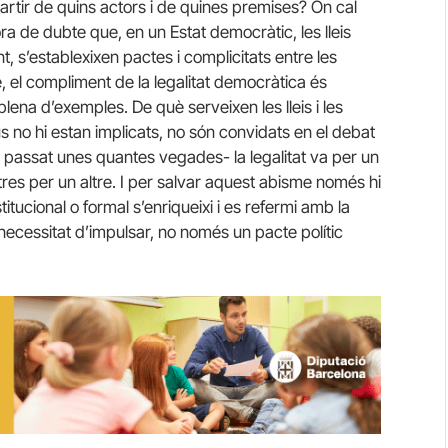
rtir de quins actors i de quines premises? On cal
ra de dubte que, en un Estat democràtic, les lleis
nt, s’establexixen pactes i complicitats entre les
, el compliment de la legalitat democràtica és
plena d’exemples. De què serveixen les lleis i les
us no hi estan implicats, no són convidats en el debat
a passat unes quantes vegades- la legalitat va per un
ntres per un altre. I per salvar aquest abisme només hi
ucional o formal s’enriqueixi i es refermi amb la
necessitat d’impulsar, no només un pacte polític