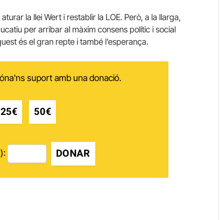
ar la llei Wert i restablir la LOE. Però, a la llarga,
catiu per arribar al màxim consens polític i social
quest és el gran repte i també l’esperança.
 dóna'ns suport amb una donació.
25€
50€
DONAR
):