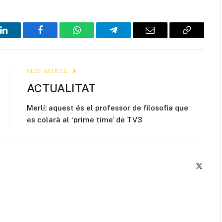
LinkedIn
Facebook
WhatsApp
Telegram
Email
Copy
Link
NEXT ARTICLE
ACTUALITAT
Merlí: aquest és el professor de filosofia que
es colarà al ‘prime time’ de TV3
X
(Twitte