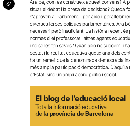
Ara bé, com es construeix aquest consens? A pa
situar el debat i la presa de decisions? Queda fo
s’aproven al Parlament. I per això i, paral·lelame
diverses forces políques parlamentàries. Ara bé
necessari però insuficient. La història recent és 
normes si el professorat i altres agents educati
i no se les fan seves? Quan això no succeix -i h
costat i la realitat educativa quotidiana dels ce
ha un remei: que la denominada democràcia instit
més àmplia participació democràtica. D’aquí la 
d’Estat, sinó un ampli acord polític i social.