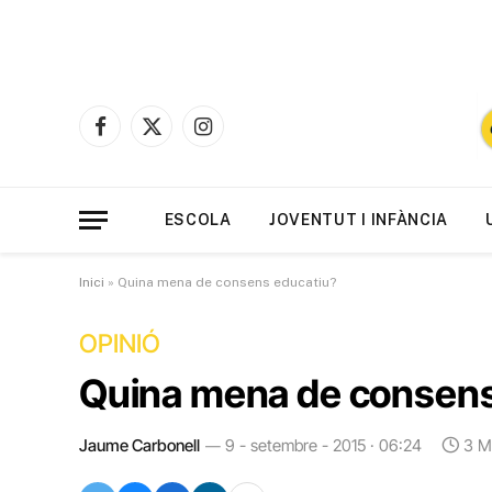
Facebook
X
Instagram
(Twitter)
ESCOLA
JOVENTUT I INFÀNCIA
Inici
»
Quina mena de consens educatiu?
OPINIÓ
Quina mena de consens
Jaume Carbonell
9 - setembre - 2015 · 06:24
3 M