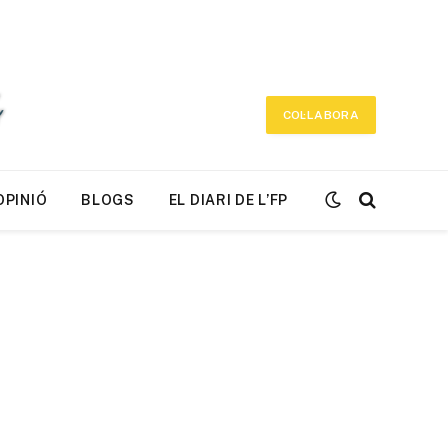
COL·LABORA
OPINIÓ
BLOGS
EL DIARI DE L’FP