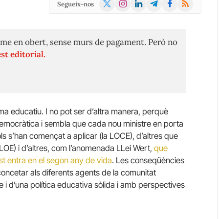
X
Instagram
LinkedIn
Telegram
Facebook
RSS
Segueix-nos
(Twitter)
me en obert, sense murs de pagament. Però no
st editorial.
ema educatiu. I no pot ser d’altra manera, perquè
 democràtica i sembla que cada nou ministre en porta
sols s’han començat a aplicar (la LOCE), d’altres que
 LOE) i d’altres, com l’anomenada LLei Wert,
que
st entra en el segon any de vida
. Les conseqüències
concetar als diferents agents de la comunitat
te i d’una política educativa sòlida i amb perspectives