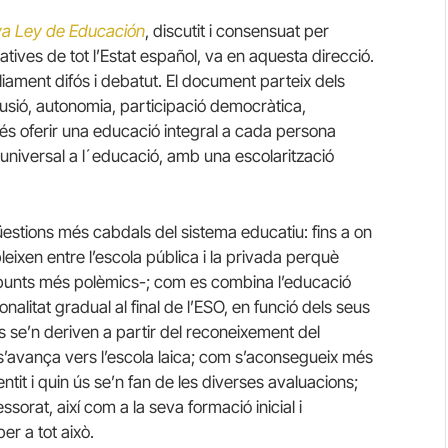
a Ley de Educación
, discutit i consensuat per
catives de tot l’Estat español, va en aquesta direcció.
liament difós i debatut. El document parteix dels
inclusió, autonomia, participació democràtica,
i és oferir una educació integral a cada persona
universal a l´educació, amb una escolarització
estions més cabdals del sistema educatiu: fins a on
bleixen entre l’escola pública i la privada perquè
punts més polèmics-; com es combina l’educació
alitat gradual al final de l’ESO, en funció dels seus
ls se’n deriven a partir del reconeixement del
 s’avança vers l’escola laica; com s’aconsegueix més
ntit i quin ús se’n fan de les diverses avaluacions;
ssorat, així com a la seva formació inicial i
er a tot això.