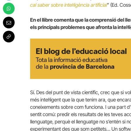
cal saber sobre intel·ligència artificial
” (Ed. Coss
En el llibre comenta que la comprensió del l
els principals problemes que afronta la intel·lig
Sí. Des del punt de vista científic, crec que si vol
més intel·ligent que la que tenim ara, que encara
coneixements sobre com funciona. I una part d
sentit comú: predir els resultats de les teves ac
llenguatge, perquè el llenguatge no s’entén si n
experimentant des que som petitets… Un softwar