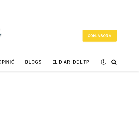
COL·LABORA
OPINIÓ
BLOGS
EL DIARI DE L’FP