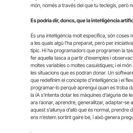
món, només a través del que tu teclegis, però n
Es podria dir, doncs, que la intel·ligència artifi
És una intel·ligència molt específica, són coses 
a les quals algú l’ha preparat, però per iniciati
típic. Hi ha programadors que programen la ta
fer aquella tasca a partir d’exemples i observac
moltes variables o moltes casuístiques; i el món 
les situacions que es podran donar. Un software q
que redefinim el concepte d’intel·ligència i el flex
programar-lo perquè aprengui quan es troba dav
la IA s’intenta dotar les màquines d’alguna de l
ara raonar, aprendre, generalitzar, adaptar-se 
aquest s’allunya d’allò que és normal, prendr
ens n’estem sortint gaire bé, i això genera preg