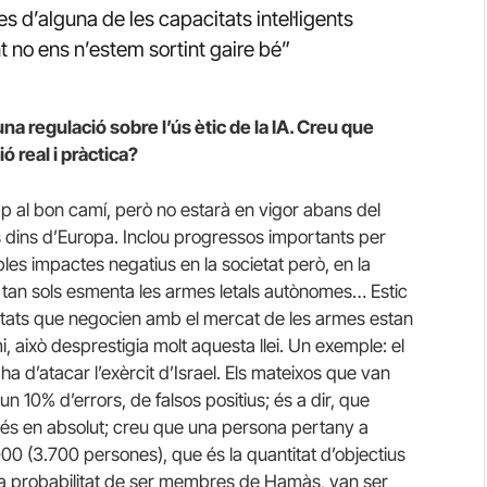
s d’alguna de les capacitats intel·ligents
no ens n’estem sortint gaire bé”
na regulació sobre l’ús ètic de la IA. Creu que
ó real i pràctica?
ap al bon camí, però no estarà en vigor abans del
 dins d’Europa. Inclou progressos importants per
sibles impactes negatius en la societat però, en la
ni tan sols esmenta les armes letals autònomes… Estic
estats que negocien amb el mercat de les armes estan
i, això desprestigia molt aquesta llei. Un exemple: el
a d’atacar l’exèrcit d’Israel. Els mateixos que van
10% d’errors, de falsos positius; és a dir, que
 és en absolut; creu que una persona pertany a
00 (3.700 persones), que és la quantitat d’objectius
ta probabilitat de ser membres de Hamàs, van ser