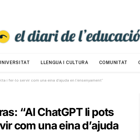
UNIVERSITAT
LLENGUA I CULTURA
COMUNITAT
ta i fer-lo servir com una eina d’ajuda en l’ensenyament”
s: “Al ChatGPT li pots
ervir com una eina d’ajuda