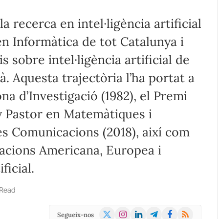
a recerca en intel·ligència artificial
en Informàtica de tot Catalunya i
s sobre intel·ligència artificial de
à. Aquesta trajectòria l’ha portat a
na d’Investigació (1982), el Premi
ey Pastor en Matemàtiques i
les Comunicacions (2018), així com
iacions Americana, Europea i
ficial.
 Read
X
Instagram
LinkedIn
Telegram
Facebook
RSS
Segueix-nos