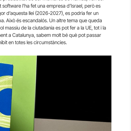
software l’ha fet una empresa d’Israel, però es
gor d’aquesta llei (2026-2027), es podria fer un
pa. Això és escandalós. Un altre tema que queda
 massiu de la ciutadania es pot fer a la UE, tot i la
isament a Catalunya, sabem molt bé què pot passar
ibit en totes les circumstàncies.