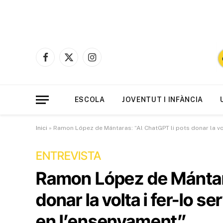
Facebook
X
Instagram
(Twitter)
ESCOLA
JOVENTUT I INFÀNCIA
Inici
»
Ramon López de Mántaras: “Al ChatGPT li pots donar la vol
ENTREVISTA
Ramon López de Mántara
donar la volta i fer-lo s
en l’ensenyament”