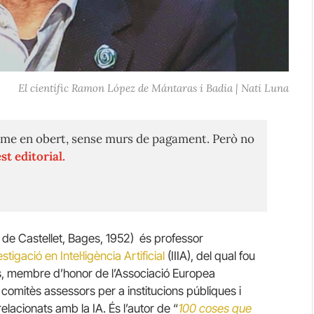
El científic Ramon López de Mántaras i Badia | Nati Luna
me en obert, sense murs de pagament. Però no
st editorial.
de Castellet, Bages, 1952) és professor
estigació en Intel·ligència Artificial
(IIIA), del qual fou
ns, membre d’honor de l’Associació Europea
ts comitès assessors per a institucions públiques i
acionats amb la IA. És l’autor de “
100 coses que