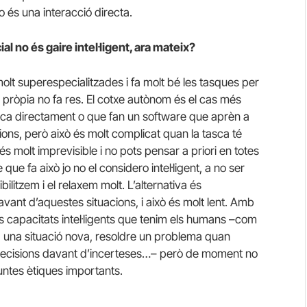
o és una interacció directa.
cial no és gaire intel·ligent, ara mateix?
molt superespecialitzades i fa molt bé les tasques per
va pròpia no fa res. El cotxe autònom és el cas més
sca directament o que fan un software que aprèn a
ions, però això és molt complicat quan la tasca té
és molt imprevisible i no pots pensar a priori en totes
ue fa això jo no el considero intel·ligent, a no ser
ibilitzem i el relaxem molt. L’alternativa és
ant d’aquestes situacions, i això és molt lent. Amb
es capacitats intel·ligents que tenim els humans –com
a una situació nova, resoldre un problema quan
e decisions davant d’incerteses…– però de moment no
untes ètiques importants.