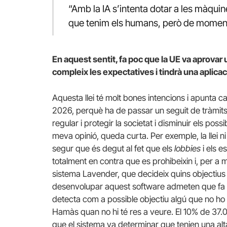
“Amb la IA s’intenta dotar a les màquine
que tenim els humans, però de moment 
En aquest sentit, fa poc que la UE va aprovar u
compleix les expectatives i tindrà una aplicaci
Aquesta llei té molt bones intencions i apunta c
2026, perquè ha de passar un seguit de tràmits
regular i protegir la societat i disminuir els pos
meva opinió, queda curta. Per exemple, la llei 
segur que és degut al fet que els
lobbies
i els 
totalment en contra que es prohibeixin i, per a m
sistema Lavender, que decideix quins objectius h
desenvolupar aquest software admeten que fa un 
detecta com a possible objectiu algú que no ho
Hamàs quan no hi té res a veure. El 10% de 37.0
que el sistema va determinar que tenien una al