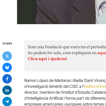
SHARE
Som una Fundació que exercim el periodis
ho podem fer sols, com expliquem en
aque
Clica aquí i ajuda'ns!
Ramon López de Mántaras i Badia (Sant Vicenç 
d’investigació (emèrit) del CSIC a l’
Institut d’Inv
director; membre de l’Institut d’Estudis Catala
d’Intel·ligència Artificial i forma part de diferen
empreses americanes i europees sobre temes rel