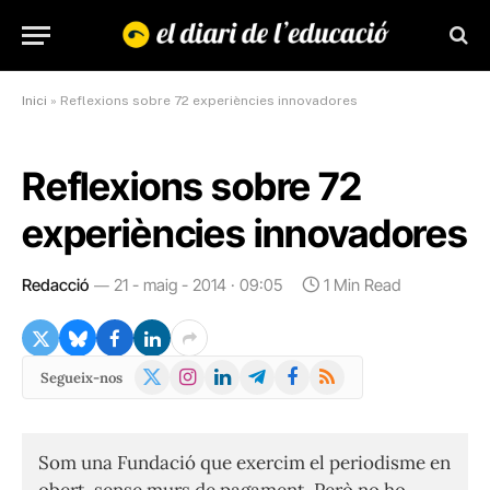
Inici
»
Reflexions sobre 72 experiències innovadores
Reflexions sobre 72
experiències innovadores
Redacció
21 - maig - 2014 · 09:05
1 Min Read
X
Instagram
LinkedIn
Telegram
Facebook
RSS
Segueix-nos
(Twitter)
Som una Fundació que exercim el periodisme en