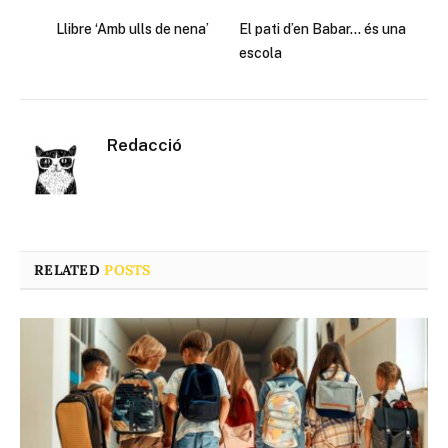
Llibre ‘Amb ulls de nena’
El pati d’en Babar… és una
escola
Redacció
RELATED
POSTS