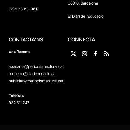
08010, Barcelona
ISSN 2339 - 9619
El Diari de l'Educació
CONTACTA'NS
CONNECTA
Ana Basanta
X
Instagram
Facebook
RSS
(Twitter)
abasanta@periodismeplural.cat
redaccio@diarieducacio.cat
publicitat@periodismeplural.cat
Telèfon:
932 311 247