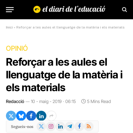
Inici
»
Reforçar a les aules el llenguatge de la matèria i els materials
OPINIÓ
Reforçar a les aules el
llenguatge de la matèria i
els materials
Redacció
10 - maig - 2019 · 06:15
5 Mins Read
X
Instagram
LinkedIn
Telegram
Facebook
RSS
Segueix-nos
(Twitter)