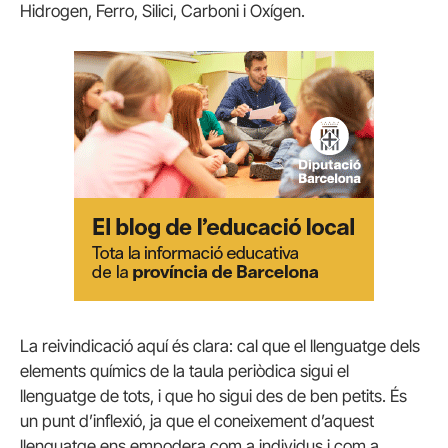
Hidrogen, Ferro, Silici, Carboni i Oxígen.
La reivindicació aquí és clara: cal que el llenguatge dels
elements químics de la taula periòdica sigui el
llenguatge de tots, i que ho sigui des de ben petits. És
un punt d’inflexió, ja que el coneixement d’aquest
llenguatge ens empodera com a individus i com a