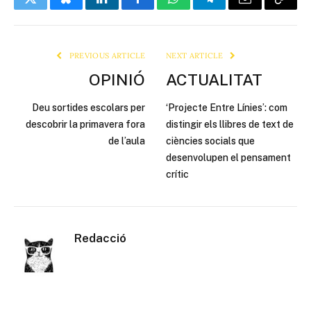
Twitter
Bluesky
LinkedIn
Facebook
WhatsApp
Telegram
Email
Copy
Link
PREVIOUS ARTICLE
NEXT ARTICLE
OPINIÓ
ACTUALITAT
Deu sortides escolars per
‘Projecte Entre Línies’: com
descobrir la primavera fora
distingir els llibres de text de
de l’aula
ciències socials que
desenvolupen el pensament
crític
Redacció