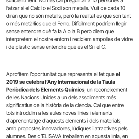
suficientment. Només cal preguntar a 10 persones a
l’atzar si el Calci o el Sodi són metalls. Vuit de cada 10
diran que no són metalls, però la realitat és que són tant
o més metàl·lics que el Ferro. Difícilment podríem llegir
sense entendre què fa la A o la B però diem que
interpretem el nostre entorn i reciclem ampolles de vidre
i de plàstic sense entendre què és el Si i el C.
Aprofitem l’oportunitat que representa el fet que
el
2019 se celebra l’Any Internacional de la Taula
Periòdica dels Elements Químics
, un reconeixement
de les Nacions Unides a un dels assoliments més
significatius de la història de la ciència. Cal que entre
tots introduïm a les aules noves línies i elements
d’aprenentatge d’aquests elements i dels materials,
amb propostes innovadores, lúdiques i atractives pels
alumnes. Des d’ELISAVA treballem en aquesta línia, en