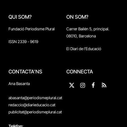
QUI SOM?
ON SOM?
Fundació Periodisme Plural
Carrer Bailén 5, principal.
08010, Barcelona
ISSN 2339 - 9619
El Diari de l'Educació
CONTACTA'NS
CONNECTA
Ana Basanta
X
Instagram
Facebook
RSS
(Twitter)
abasanta@periodismeplural.cat
redaccio@diarieducacio.cat
publicitat@periodismeplural.cat
Telèfon: