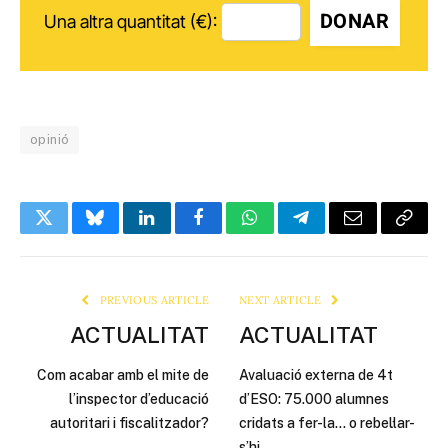
DONAR
Una altra quantitat (€):
opinió
Twitter
Bluesky
LinkedIn
Facebook
WhatsApp
Telegram
Email
Copy
Link
PREVIOUS ARTICLE
NEXT ARTICLE
ACTUALITAT
ACTUALITAT
Com acabar amb el mite de
Avaluació externa de 4t
l’inspector d’educació
d’ESO: 75.000 alumnes
autoritari i fiscalitzador?
cridats a fer-la… o rebel·lar-
s’hi