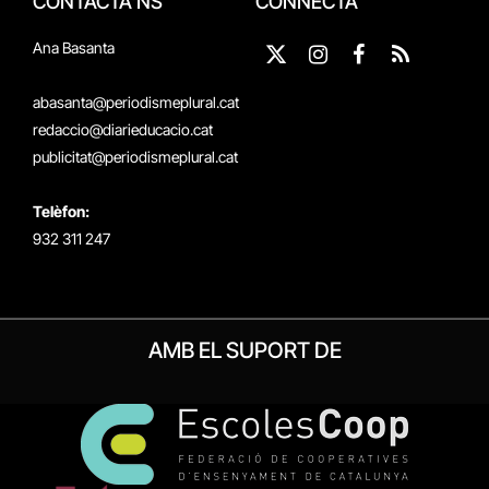
CONTACTA'NS
CONNECTA
Ana Basanta
X
Instagram
Facebook
RSS
(Twitter)
abasanta@periodismeplural.cat
redaccio@diarieducacio.cat
publicitat@periodismeplural.cat
Telèfon:
932 311 247
AMB EL SUPORT DE