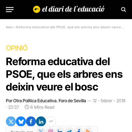
Inici
»
Reforma educativa del PSOE, que els arbres ens deixin veure el bosc
OPINIÓ
Reforma educativa del
PSOE, que els arbres ens
deixin veure el bosc
Por Otra Política Educativa. Foro de Sevilla
12 - febrer - 2019
· 22:37
6 Mins Read
X
Instagram
LinkedIn
Telegram
Facebook
RSS