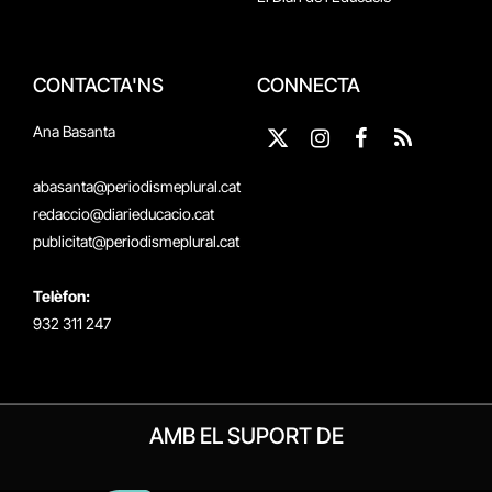
CONTACTA'NS
CONNECTA
Ana Basanta
X
Instagram
Facebook
RSS
(Twitter)
abasanta@periodismeplural.cat
redaccio@diarieducacio.cat
publicitat@periodismeplural.cat
Telèfon:
932 311 247
AMB EL SUPORT DE