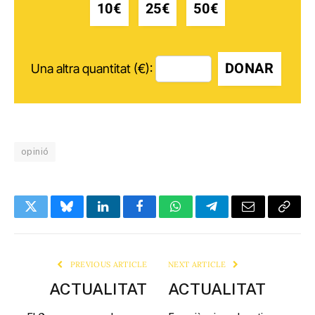
10€
25€
50€
DONAR
Una altra quantitat (€):
opinió
Twitter
Bluesky
LinkedIn
Facebook
WhatsApp
Telegram
Email
Copy
Link
PREVIOUS ARTICLE
NEXT ARTICLE
ACTUALITAT
ACTUALITAT