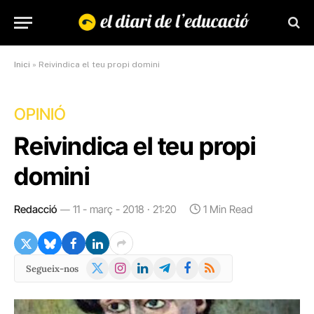
Inici
»
Reivindica el teu propi domini
OPINIÓ
Reivindica el teu propi
domini
Redacció
11 - març - 2018 · 21:20
1 Min Read
X
Instagram
LinkedIn
Telegram
Facebook
RSS
Segueix-nos
(Twitter)