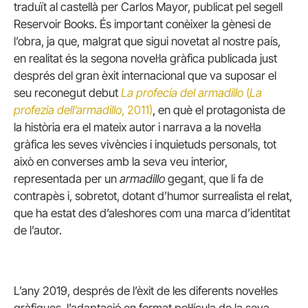
traduït al castellà per Carlos Mayor, publicat pel segell
Reservoir Books. És important conèixer la gènesi de
l’obra, ja que, malgrat que sigui novetat al nostre país,
en realitat és la segona novel·la gràfica publicada just
després del gran èxit internacional que va suposar el
seu reconegut debut
La profecía del armadillo
(
La
profezia dell’armadillo
, 2011)
, en què el protagonista de
la història era el mateix autor i narrava a la novel·la
gràfica les seves vivències i inquietuds personals, tot
això en converses amb la seva veu interior,
representada per un
armadillo
gegant, que li fa de
contrapès i, sobretot, dotant d’humor surrealista el relat,
que ha estat des d’aleshores com una marca d’identitat
de l’autor.
L’any 2019, després de l’èxit de les diferents novel·les