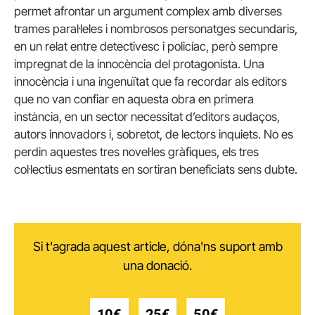
permet afrontar un argument complex amb diverses
trames paral·leles i nombrosos personatges secundaris,
en un relat entre detectivesc i policíac, però sempre
impregnat de la innocència del protagonista. Una
innocència i una ingenuïtat que fa recordar als editors
que no van confiar en aquesta obra en primera
instància, en un sector necessitat d’editors audaços,
autors innovadors i, sobretot, de lectors inquiets. No es
perdin aquestes tres novel·les gràfiques, els tres
col·lectius esmentats en sortiran beneficiats sens dubte.
Si t'agrada aquest article, dóna'ns suport amb
una donació.
10€
25€
50€