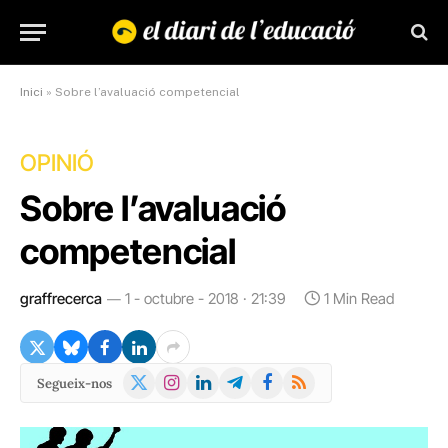
Inici
»
Sobre l’avaluació competencial
OPINIÓ
Sobre l’avaluació
competencial
graffrecerca
1 - octubre - 2018 · 21:39
1 Min Read
X
Instagram
LinkedIn
Telegram
Facebook
RSS
Segueix-nos
(Twitter)