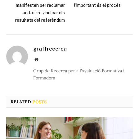
manifesten per reclamar
l’important és el procés
unitat i reivindicar els
resultats del referèndum
graffrecerca
Website
Grup de Recerca per a l'Avaluació Formativa i
Formadora
RELATED
POSTS