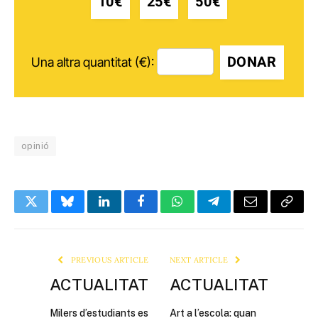
10€
25€
50€
DONAR
Una altra quantitat (€):
opinió
Twitter
Bluesky
LinkedIn
Facebook
WhatsApp
Telegram
Email
Copy
Link
PREVIOUS ARTICLE
NEXT ARTICLE
ACTUALITAT
ACTUALITAT
Milers d’estudiants es
Art a l’escola: quan