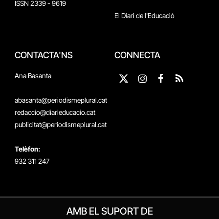
ISSN 2339 - 9619
El Diari de l'Educació
CONTACTA'NS
CONNECTA
Ana Basanta
X
Instagram
Facebook
RSS
(Twitter)
abasanta@periodismeplural.cat
redaccio@diarieducacio.cat
publicitat@periodismeplural.cat
Telèfon:
932 311 247
AMB EL SUPORT DE