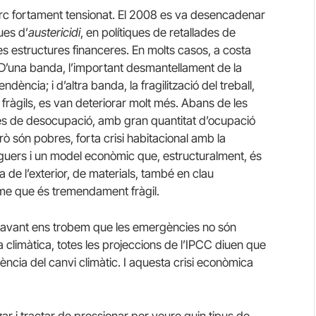
 marc fortament tensionat. El 2008 es va desencadenar
ques d’
austericidi
, en polítiques de retallades de
les estructures financeres. En molts casos, a costa
. D’una banda, l’important desmantellament de la
dència; i d’altra banda, la fragilització del treball,
n fràgils, es van deteriorar molt més. Abans de les
xes de desocupació, amb gran quantitat d’ocupació
rò són pobres, forta crisi habitacional amb la
loguers i un model econòmic que, estructuralment, és
e l’exterior, de materials, també en clau
isme que és tremendament fràgil.
r davant ens trobem que les emergències no són
 climàtica, totes les projeccions de l’IPCC diuen que
ència del canvi climàtic. I aquesta crisi econòmica
ar i tractar de pressionar per veure quin tipus de