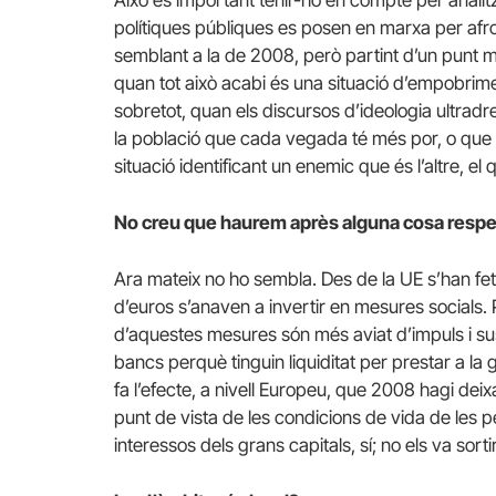
polítiques públiques es posen en marxa per afront
semblant a la de 2008, però partint d’un punt m
quan tot això acabi és una situació d’empobrimen
sobretot, quan els discursos d’ideologia ultradr
la població que cada vegada té més por, o que 
situació identificant un enemic que és l’altre, el
No creu que haurem après alguna cosa resp
Ara mateix no ho sembla. Des de la UE s’han fe
d’euros s’anaven a invertir en mesures socials
d’aquestes mesures són més aviat d’impuls i sus
bancs perquè tinguin liquiditat per prestar a la
fa l’efecte, a nivell Europeu, que 2008 hagi dei
punt de vista de les condicions de vida de les p
interessos dels grans capitals, sí; no els va sor