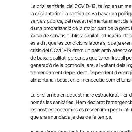
La crisi sanitària, del COVID-19, té lloc en un
la crisi anterior i la sortida es va basar en políti
serveis públics, del rescat i el manteniment de 
d’una precarització de la major part de la gent
xarxa de serveis públics: sanitat, educació, depen
és a dir, que les condicions laborals, que ja ere
crisis del COVID-19 érem un país amb altes ta
de baixa qualitat, persones que tenen treball pe
generació de la bombolla, ara, al voltant dels l
tremendament dependent. Dependent d’energia d
alimentària i basat en el monocultiu com el tur
La crisi arriba en aquest marc estructural. Pe
només les sanitàries. Hem declarat l’emergència
les nostres economies es ressentiran per la influ
que era anunciada ja des de fa temps.
Això és important tenir-ho en compte per analitz