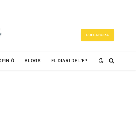
COL·LABORA
OPINIÓ
BLOGS
EL DIARI DE L’FP