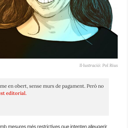
Il·lustració: Pol Rius
me en obert, sense murs de pagament. Però no
st editorial.
b mesures més restrictives que intenten alleugerir