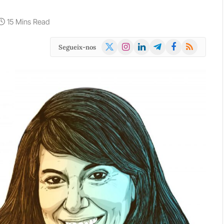
15 Mins Read
X
Instagram
LinkedIn
Telegram
Facebook
RSS
Segueix-nos
(Twitter)