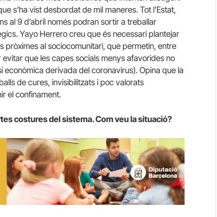
que s’ha vist desbordat de mil maneres. Tot l’Estat,
ins al 9 d’abril només podran sortir a treballar
ègics. Yayo Herrero creu que és necessari plantejar
s pròximes al sociocomunitari, que permetin, entre
er evitar que les capes socials menys afavorides no
risi econòmica derivada del coronavirus). Opina que la
lls de cures, invisibilitzats i poc valorats
ir el confinament.
ertes costures del sistema. Com veu la situació?