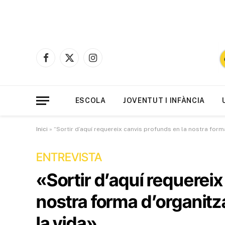
Facebook
X
Instagram
(Twitter)
ESCOLA
JOVENTUT I INFÀNCIA
Inici
»
“Sortir d’aquí requereix canvis profunds en la nostra forma 
ENTREVISTA
«Sortir d’aquí requereix
nostra forma d’organitzar
la vida»