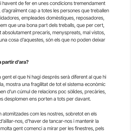
igui havent de fer en unes condicions tremendament
 d’agraïment cap a totes les persones que treballen
: cuidadores, empleades domèstiques, reposadores,
nem que una bona part dels treballs, que per cert,
at absolutament precaris, menyspreats, mal vistos,
 una cosa d’aquestes, són els que no poden deixar
 partir d’ara?
gent el que hi hagi després serà diferent al que hi
a, mostra una fragilitat de tot el sistema econòmic
nen d’un cúmul de relacions poc sòlides, precàries,
es desplomen ens porten a tots per davant.
an atomitzades com les nostres, sobretot en els
’aïllar-nos, d’haver de tancar-nos i mantenir la
molta gent comenci a mirar per les finestres, pels