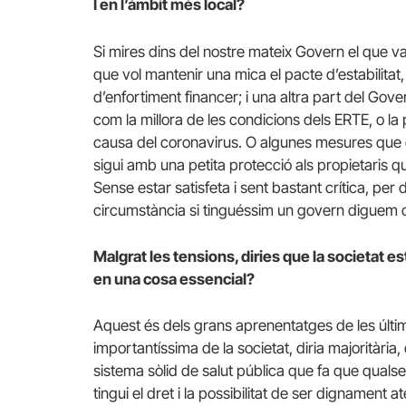
I en l’àmbit més local?
Si mires dins del nostre mateix Govern el que v
que vol mantenir una mica el pacte d’estabilitat,
d’enfortiment financer; i una altra part del Gov
com la millora de les condicions dels ERTE, o la
causa del coronavirus. O algunes mesures que 
sigui amb una petita protecció als propietaris que
Sense estar satisfeta i sent bastant crítica, p
circumstància si tinguéssim un govern diguem 
Malgrat les tensions, diries que la societat e
en una cosa essencial?
Aquest és dels grans aprenentatges de les últi
importantíssima de la societat, diria majoritària
sistema sòlid de salut pública que fa que qualsev
tingui el dret i la possibilitat de ser dignamen