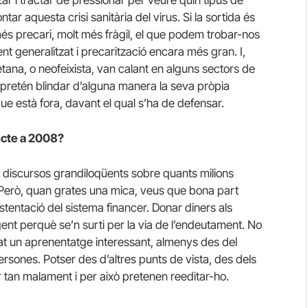
ar aquesta crisi sanitària del virus. Si la sortida és
és precari, molt més fràgil, el que podem trobar-nos
t generalitzat i precarització encara més gran. I,
etana, o neofeixista, van calant en alguns sectors de
pretén blindar d’alguna manera la seva pròpia
 que està fora, davant el qual s’ha de defensar.
ecte a 2008?
t discursos grandiloqüents sobre quants milions
. Però, quan grates una mica, veus que bona part
tentació del sistema financer. Donar diners als
 gent perquè se’n surti per la via de l’endeutament. No
xat un aprenentatge interessant, almenys des del
ersones. Potser des d’altres punts de vista, des dels
tir tan malament i per això pretenen reeditar-ho.