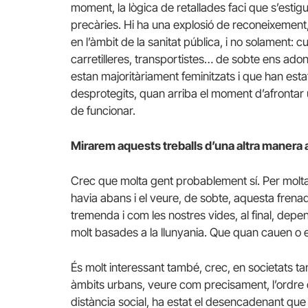
moment, la lògica de retallades faci que s’est
precàries. Hi ha una explosió de reconeixement,
en l’àmbit de la sanitat pública, i no solament
carretilleres, transportistes… de sobte ens ado
estan majoritàriament feminitzats i que han est
desprotegits, quan arriba el moment d’afrontar
de funcionar.
Mirarem aquests treballs d’una altra manera a
Crec que molta gent probablement sí. Per molta 
havia abans i el veure, de sobte, aquesta frenad
tremenda i com les nostres vides, al final, depe
molt basades a la llunyania. Que quan cauen o 
És molt interessant també, crec, en societats t
àmbits urbans, veure com precisament, l’ordre d
distància social, ha estat el desencadenant que 