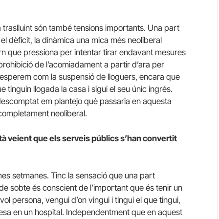
a traslluint són també tensions importants. Una part
 el dèficit, la dinàmica una mica més neoliberal
ern que pressiona per intentar tirar endavant mesures
 prohibició de l’acomiadament a partir d’ara per
esperem com la suspensió de lloguers, encara que
 tinguin llogada la casa i sigui el seu únic ingrés.
er descomptat em plantejo què passaria en aquesta
completament neoliberal.
stà veient que els serveis públics s’han convertit
mes setmanes. Tinc la sensació que una part
, de sobte és conscient de l’important que és tenir un
ol persona, vengui d’on vingui i tingui el que tingui,
t atesa en un hospital. Independentment que en aquest