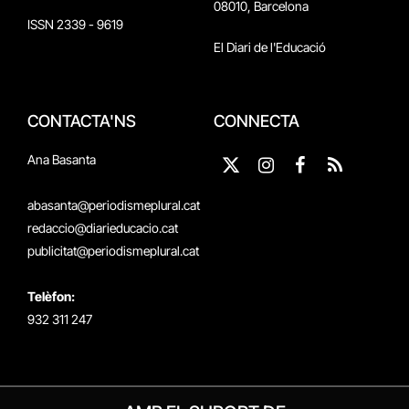
08010, Barcelona
ISSN 2339 - 9619
El Diari de l'Educació
CONTACTA'NS
CONNECTA
Ana Basanta
X
Instagram
Facebook
RSS
(Twitter)
abasanta@periodismeplural.cat
redaccio@diarieducacio.cat
publicitat@periodismeplural.cat
Telèfon:
932 311 247