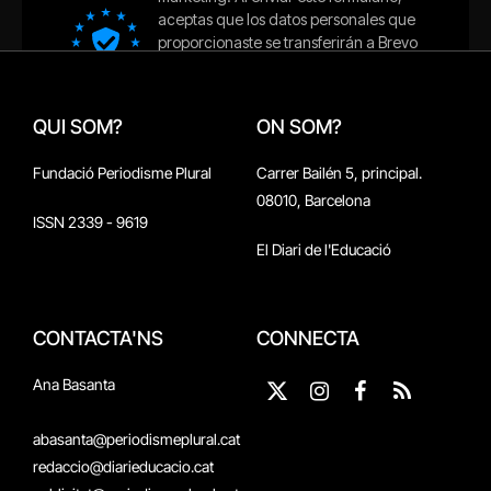
QUI SOM?
ON SOM?
Fundació Periodisme Plural
Carrer Bailén 5, principal.
08010, Barcelona
ISSN 2339 - 9619
El Diari de l'Educació
CONTACTA'NS
CONNECTA
Ana Basanta
X
Instagram
Facebook
RSS
(Twitter)
abasanta@periodismeplural.cat
redaccio@diarieducacio.cat