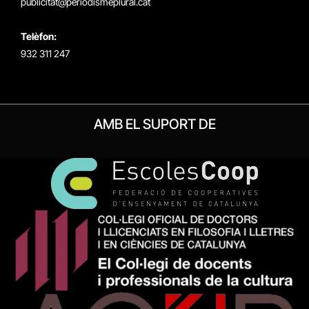
publicitat@periodismeplural.cat
Telèfon:
932 311 247
AMB EL SUPORT DE