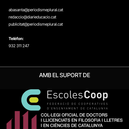
X
Instagram
Facebook
RSS
(Twitter)
abasanta@periodismeplural.cat
redaccio@diarieducacio.cat
publicitat@periodismeplural.cat
Telèfon:
932 311 247
AMB EL SUPORT DE