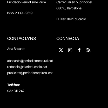
Fundació Periodisme Plural
Carrer Bailén 5, principal.
08010, Barcelona
ISSN 2339 - 9619
El Diari de l'Educació
CONTACTA'NS
CONNECTA
Ana Basanta
X
Instagram
Facebook
RSS
(Twitter)
abasanta@periodismeplural.cat
redaccio@diarieducacio.cat
publicitat@periodismeplural.cat
Telèfon:
932 311 247