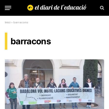
Inici
»
barracons
barracons