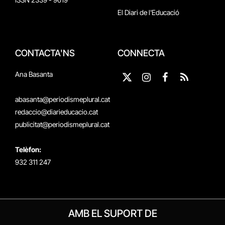
El Diari de l'Educació
CONTACTA'NS
CONNECTA
Ana Basanta
X
Instagram
Facebook
RSS
(Twitter)
abasanta@periodismeplural.cat
redaccio@diarieducacio.cat
publicitat@periodismeplural.cat
Telèfon:
932 311 247
AMB EL SUPORT DE