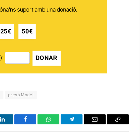
 dóna'ns suport amb una donació.
25€
50€
DONAR
):
a
presó Model
LinkedIn
Facebook
WhatsApp
Telegram
Email
Copy
Link