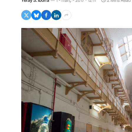
Yeray S. Iborra
1 - març - 2017 · 12:11
2 Mins Read