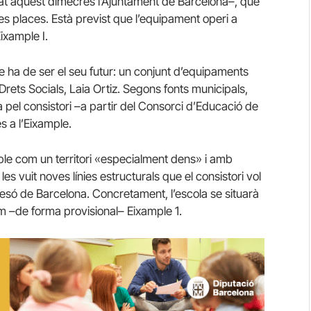
t aquest dimecres l’Ajuntament de Barcelona–, que
s places. Està previst que l’equipament operi a
ixample I.
e ha de ser el seu futur: un conjunt d’equipaments
 Drets Socials, Laia Ortiz. Segons fonts municipals,
 pel consistori –a partir del Consorci d’Educació de
s a l’Eixample.
ple com un territori «especialment dens» i amb
 vuit noves línies estructurals que el consistori vol
 presó de Barcelona. Concretament, l’escola se situarà
nom –de forma provisional– Eixample 1.