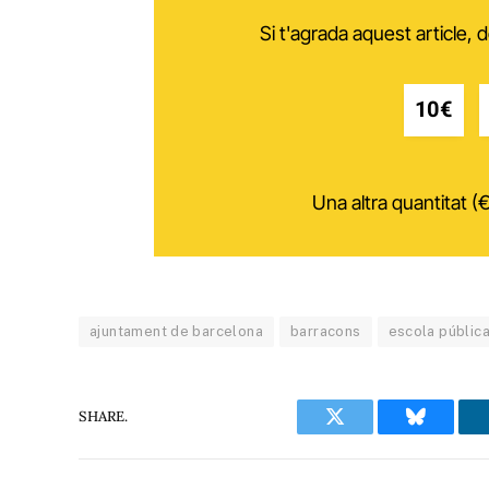
Si t'agrada aquest article,
10€
Una altra quantitat (€
ajuntament de barcelona
barracons
escola públic
SHARE.
Twitter
Bluesky