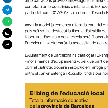
amb barracons provisionals –segons ha anuncia
comptarà amb dues línies d’infantil amb 50 nove
partir del curs 2017/2018 sota el nom d’escola E
«Avui la model ja comença a tenir la cara del qu
pels veïns», ha destacat la tinenta d’alcaldia de
l’obertura d’aquesta nova escola serà finançada
Barcelona– i «reforçarà» la necessitat de centre
L’Ajuntament de Barcelona ha catalogat l’Eixam
«molta manca d’equipaments», pel que part de les
obrir al districte, trobaran aixopluc en l’antiga
entre el carrer Entença i Rosselló i tindrà per 