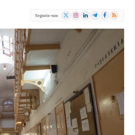
X
Instagram
LinkedIn
Telegram
Facebook
RSS
Segueix-nos
(Twitter)