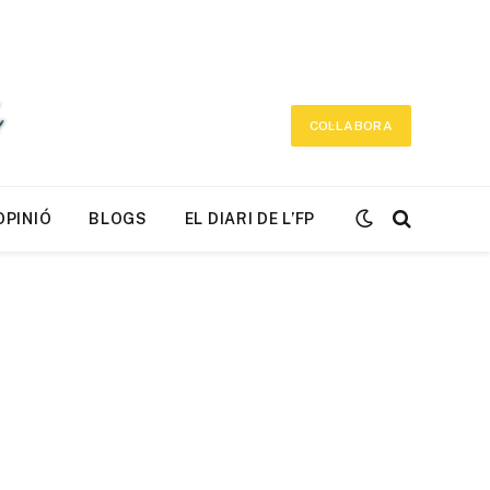
COL·LABORA
OPINIÓ
BLOGS
EL DIARI DE L’FP