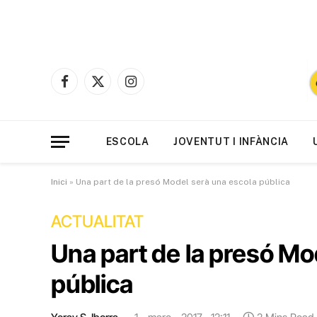
Facebook
X
Instagram
(Twitter)
ESCOLA
JOVENTUT I INFÀNCIA
Inici
»
Una part de la presó Model serà una escola pública
ACTUALITAT
Una part de la presó Mo
pública