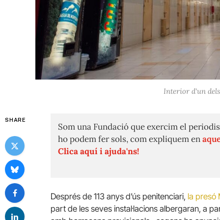
Interior d'un de
SHARE
Som una Fundació que exercim el periodis
ho podem fer sols, com expliquem en
aque
Clica aquí i ajuda'ns!
Després de 113 anys d’ús penitenciari,
la presó 
part de les seves instal·lacions albergaran, a p