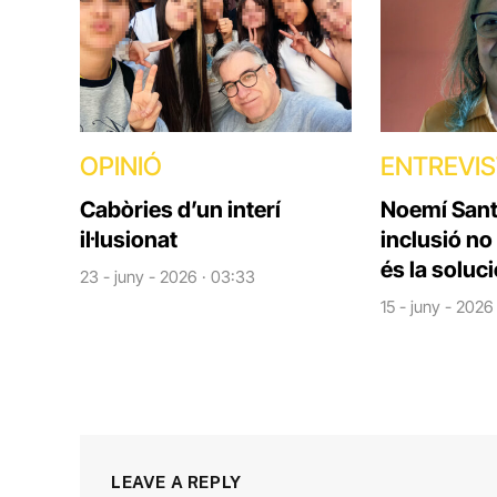
OPINIÓ
ENTREVI
Cabòries d’un interí
Noemí Santi
il·lusionat
inclusió no
és la soluc
23 - juny - 2026 · 03:33
15 - juny - 2026
LEAVE A REPLY