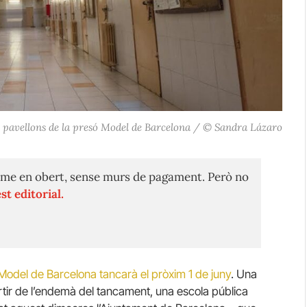
ls pavellons de la presó Model de Barcelona / © Sandra Lázaro
me en obert, sense murs de pagament. Però no
st editorial.
Model de Barcelona tancarà el pròxim 1 de juny
. Una
artir de l’endemà del tancament, una escola pública