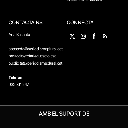
CONTACTA'NS
CONNECTA
Ana Basanta
X
Instagram
Facebook
RSS
(Twitter)
abasanta@periodismeplural.cat
redaccio@diarieducacio.cat
publicitat@periodismeplural.cat
Telèfon:
932 311 247
AMB EL SUPORT DE