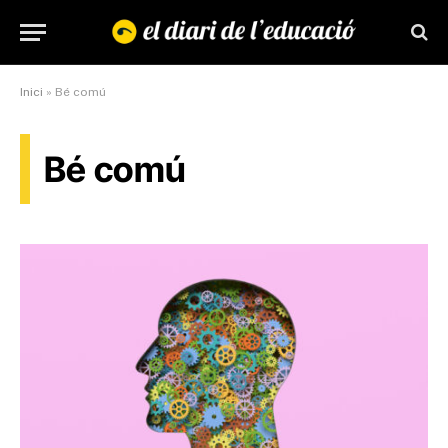
Inici
»
Bé comú
Bé comú