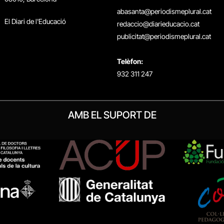
abasanta@periodismeplural.cat
El Diari de l'Educació
redaccio@diarieducacio.cat
publicitat@periodismeplural.cat
Telèfon:
932 311 247
AMB EL SUPORT DE