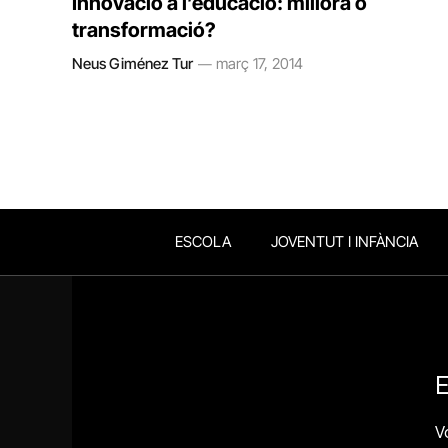
Innovació a l’educació: millora o
transformació?
Neus Giménez Tur
març 17, 2014
ESCOLA
JOVENTUT I INFÀNCIA