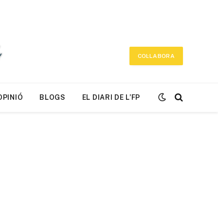
COL·LABORA
OPINIÓ
BLOGS
EL DIARI DE L’FP