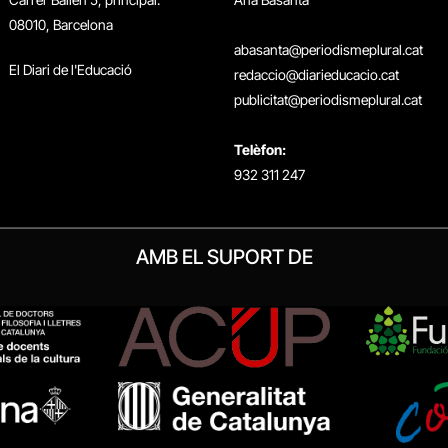
08010, Barcelona
abasanta@periodismeplural.cat
El Diari de l'Educació
redaccio@diarieducacio.cat
publicitat@periodismeplural.cat
Telèfon:
932 311 247
AMB EL SUPORT DE