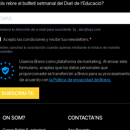
ON SOM?
CONTACTA'NS
Carrer Bailén 5, principal.
Ana Basanta