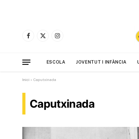
Facebook
X
Instagram
(Twitter)
ESCOLA
JOVENTUT I INFÀNCIA
Inici
»
Caputxinada
Caputxinada