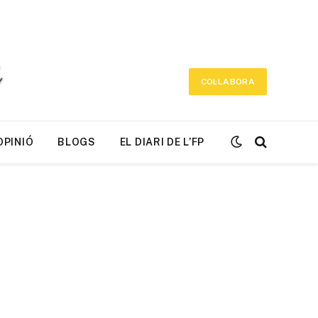
COL·LABORA
OPINIÓ
BLOGS
EL DIARI DE L’FP