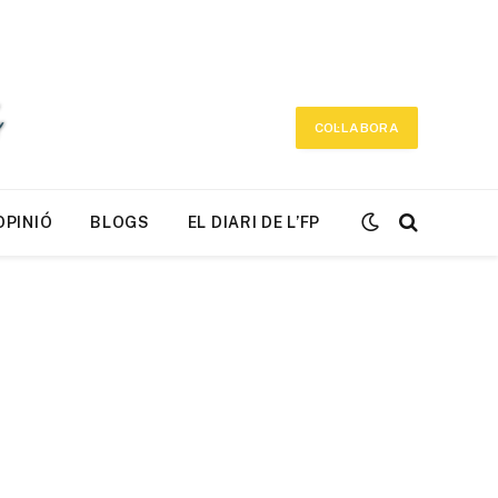
COL·LABORA
OPINIÓ
BLOGS
EL DIARI DE L’FP