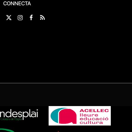
CONNECTA
X
Instagram
Facebook
RSS
(Twitter)