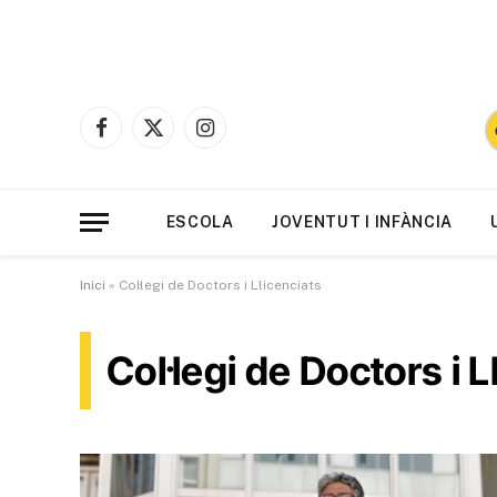
Facebook
X
Instagram
(Twitter)
ESCOLA
JOVENTUT I INFÀNCIA
Inici
»
Col·legi de Doctors i Llicenciats
Col·legi de Doctors i L