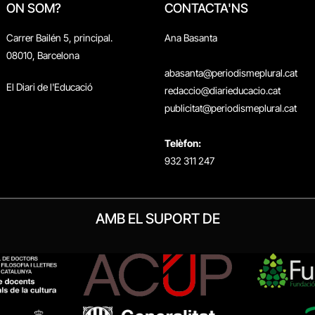
ON SOM?
CONTACTA'NS
Carrer Bailén 5, principal.
Ana Basanta
08010, Barcelona
abasanta@periodismeplural.cat
El Diari de l'Educació
redaccio@diarieducacio.cat
publicitat@periodismeplural.cat
Telèfon:
932 311 247
AMB EL SUPORT DE