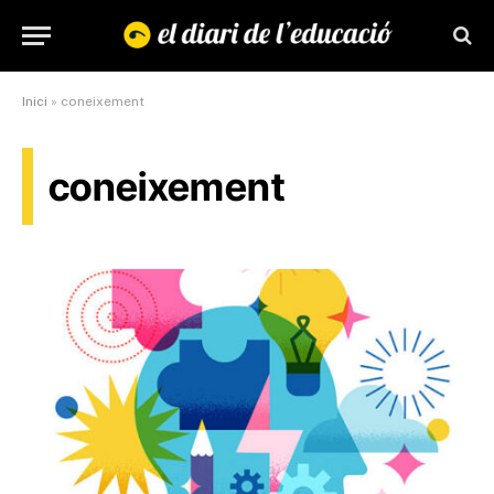
Inici
»
coneixement
coneixement