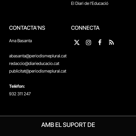
El Diari de l'Educació
CONTACTA'NS
CONNECTA
Ana Basanta
X
Instagram
Facebook
RSS
(Twitter)
abasanta@periodismeplural.cat
redaccio@diarieducacio.cat
publicitat@periodismeplural.cat
Telèfon:
932 311 247
AMB EL SUPORT DE