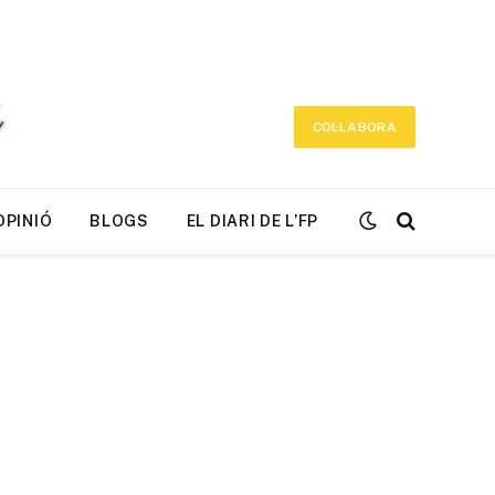
COL·LABORA
OPINIÓ
BLOGS
EL DIARI DE L’FP