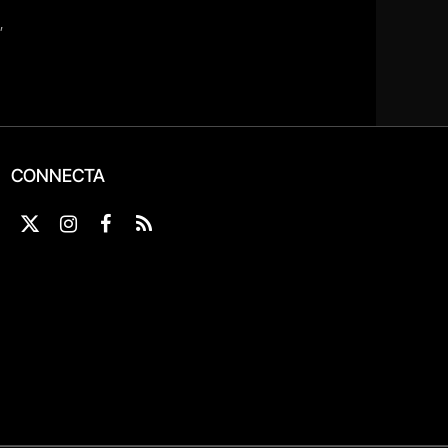
CONNECTA
X
Instagram
Facebook
RSS
(Twitter)