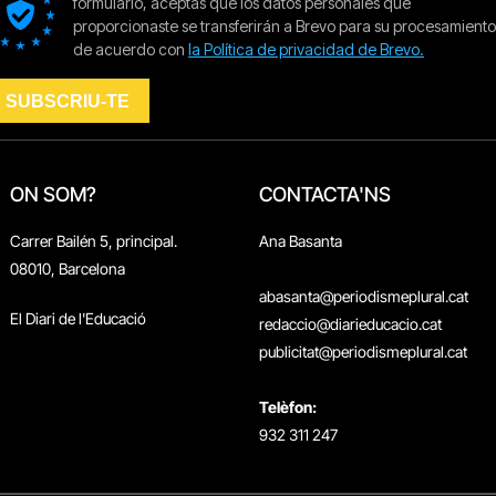
ON SOM?
CONTACTA'NS
Carrer Bailén 5, principal.
Ana Basanta
08010, Barcelona
abasanta@periodismeplural.cat
El Diari de l'Educació
redaccio@diarieducacio.cat
publicitat@periodismeplural.cat
Telèfon:
932 311 247