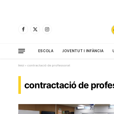
Facebook
X
Instagram
(Twitter)
ESCOLA
JOVENTUT I INFÀNCIA
Inici
»
contractació de professorat
contractació de profe