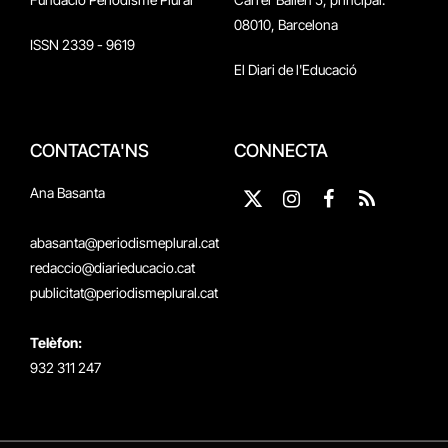
08010, Barcelona
ISSN 2339 - 9619
El Diari de l'Educació
CONTACTA'NS
CONNECTA
Ana Basanta
X
Instagram
Facebook
RSS
(Twitter)
abasanta@periodismeplural.cat
redaccio@diarieducacio.cat
publicitat@periodismeplural.cat
Telèfon:
932 311 247