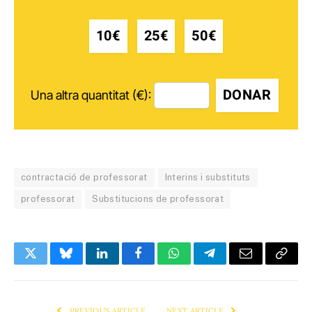
10€
25€
50€
DONAR
Una altra quantitat (€):
contractació de professorat
Interins i substituts
professorat
Substitucions de professorat
Twitter
Bluesky
LinkedIn
Facebook
WhatsApp
Telegram
Email
Copy
Link
PREVIOUS ARTICLE
NEXT ARTICLE