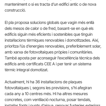
manteniment o si es tracta d’un edifici antic o de nova
construcció.
El pla proposa solucions globals que vagin més enllà
dels mesos de calor o de fred, basant-se en què els
edificis siguin més eficients i sostenibles que tinguin
instal·lacions tèrmiques renovables i domotitzades. Així,
prioritza l’ús d’energies renovables, preferiblement solar,
amb xarxa de fotovoltaiques pròpies i comunitàries.
També aposta per aconseguir l’excel·lència tècnica dels
edificis amb certificats CEE A i per tenir un sistema
tèrmic integral domotizat.
Actualment, hi ha 36 instal·lacions de plaques
fotovoltaiques i, segons les previsions, s’hi afegiran
cada any a 10 centres més. Hi ha altres mesures
concretes, com ventilació nocturna, posar tendals,
instal·lar fonts i punts d’aigua, renovar fusteries exteriors