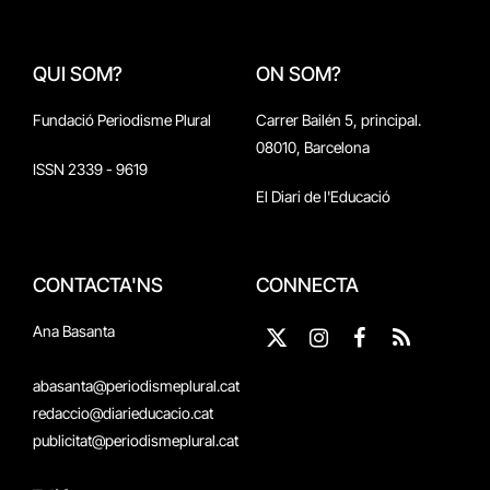
QUI SOM?
ON SOM?
Fundació Periodisme Plural
Carrer Bailén 5, principal.
08010, Barcelona
ISSN 2339 - 9619
El Diari de l'Educació
CONTACTA'NS
CONNECTA
Ana Basanta
X
Instagram
Facebook
RSS
(Twitter)
abasanta@periodismeplural.cat
redaccio@diarieducacio.cat
publicitat@periodismeplural.cat