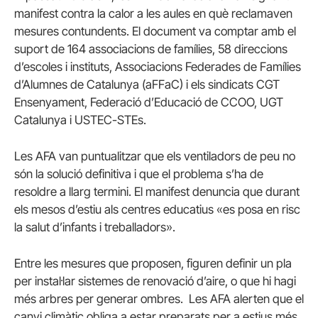
manifest contra la calor a les aules en què reclamaven
mesures contundents. El document va comptar amb el
suport de 164 associacions de famílies, 58 direccions
d’escoles i instituts, Associacions Federades de Famílies
d’Alumnes de Catalunya (aFFaC) i els sindicats CGT
Ensenyament, Federació d’Educació de CCOO, UGT
Catalunya i USTEC-STEs.
Les AFA van puntualitzar que els ventiladors de peu no
són la solució definitiva i que el problema s’ha de
resoldre a llarg termini. El manifest denuncia que durant
els mesos d’estiu als centres educatius «es posa en risc
la salut d’infants i treballadors».
Entre les mesures que proposen, figuren definir un pla
per instal·lar sistemes de renovació d’aire, o que hi hagi
més arbres per generar ombres. Les AFA alerten que el
canvi climàtic obliga a estar preparats per a estius més