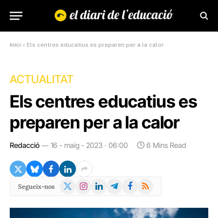
Inici
»
Els centres educatius es preparen per a la calor
ACTUALITAT
Els centres educatius es
preparen per a la calor
Redacció
16 - maig - 2023 · 06:00
6 Mins Read
X
Instagram
LinkedIn
Telegram
Facebook
RSS
Segueix-nos
(Twitter)