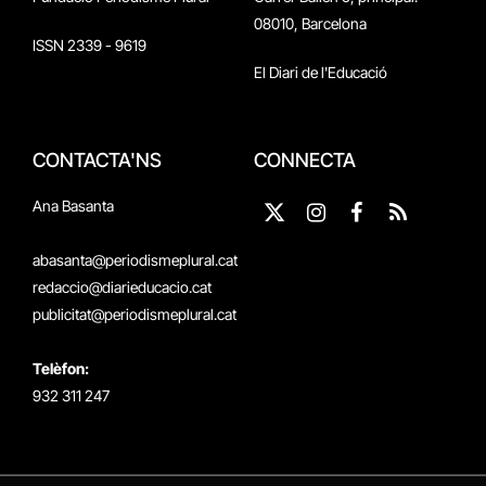
08010, Barcelona
ISSN 2339 - 9619
El Diari de l'Educació
CONTACTA'NS
CONNECTA
Ana Basanta
X
Instagram
Facebook
RSS
(Twitter)
abasanta@periodismeplural.cat
redaccio@diarieducacio.cat
publicitat@periodismeplural.cat
Telèfon:
932 311 247