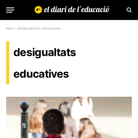
Inici
»
desigualtats educatives
desigualtats
educatives