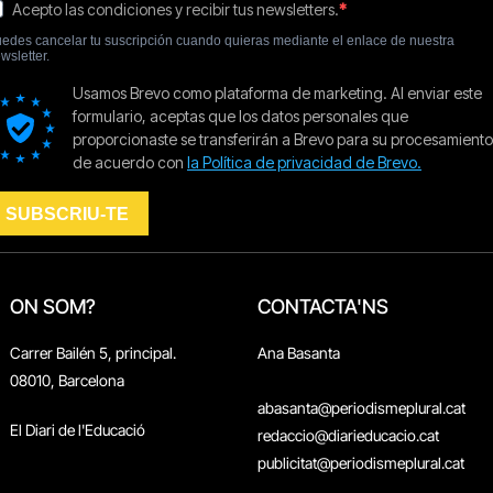
ON SOM?
CONTACTA'NS
Carrer Bailén 5, principal.
Ana Basanta
08010, Barcelona
abasanta@periodismeplural.cat
El Diari de l'Educació
redaccio@diarieducacio.cat
publicitat@periodismeplural.cat