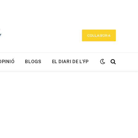
COL·LABORA
OPINIÓ
BLOGS
EL DIARI DE L’FP