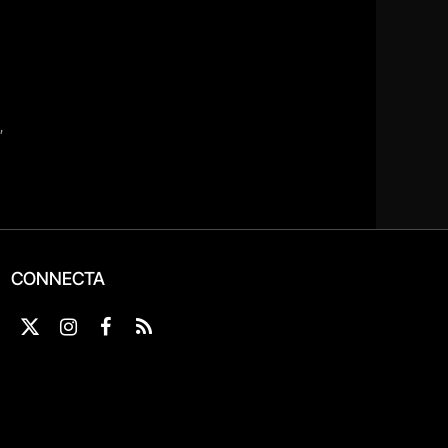
CONNECTA
X
Instagram
Facebook
RSS
(Twitter)