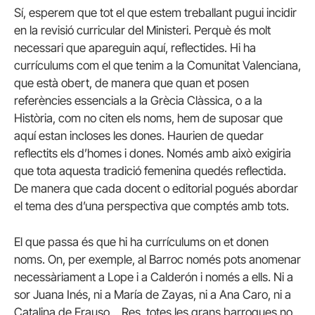
Sí, esperem que tot el que estem treballant pugui incidir
en la revisió curricular del Ministeri. Perquè és molt
necessari que apareguin aquí, reflectides. Hi ha
currículums com el que tenim a la Comunitat Valenciana,
que està obert, de manera que quan et posen
referències essencials a la Grècia Clàssica, o a la
Història, com no citen els noms, hem de suposar que
aquí estan incloses les dones. Haurien de quedar
reflectits els d’homes i dones. Només amb això exigiria
que tota aquesta tradició femenina quedés reflectida.
De manera que cada docent o editorial pogués abordar
el tema des d’una perspectiva que comptés amb tots.
El que passa és que hi ha currículums on et donen
noms. On, per exemple, al Barroc només pots anomenar
necessàriament a Lope i a Calderón i només a ells. Ni a
sor Juana Inés, ni a María de Zayas, ni a Ana Caro, ni a
Catalina de Erauso… Res, totes les grans barroques no