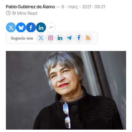
Pablo Gutiérrez de Álamo
8 - març - 2021 · 08:21
19 Mins Read
X
Instagram
LinkedIn
Telegram
Facebook
RSS
Segueix-nos
(Twitter)