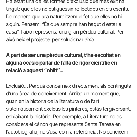
Ha estat una de les formes d’exclusió que més èxit ha
tingut: que elles no estiguessin reflectides en els escrits.
De manera que ara naturalitzem el fet que elles no hi
siguin. Pensem: “És que sempre han hagut d’estar a
casa”. I això representa una gran pèrdua cultural. Per
això neix el projecte, per solucionar això.
A part de ser una pèrdua cultural, t’he escoltat en
alguna ocasió parlar de falta de rigor científic en
relació a aquest “oblit”…
Exclusió… Perquè concerneix directament als continguts
d’una àrea de coneixement. Arriba un moment que,
quan en la història de la literatura o de l’art
sistemàticament exclous les pintores, estàs tergiversant,
esbiaixant la història. Per exemple, a Literatura no es
considera el cànon que representa Santa Teresa en
l’autobiografia, no s’usa com a referència. No coneixem