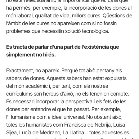
no està reflectida amb la importància que té. És la que
ha permès, per exemple, la incorporació de les dones al
món laboral, qualitat de vida, millors cures. Qüestions de
l’àmbit de les cures no apareixen com si no fossin
problemes que necessitin solució tecnològica.
Es tracta de parlar d’una part de l’existència que
simplement no hi és.
Exactament, no apareix. Perquè tot això pertany als
sabers de dones. Aquests sabers han estat expulsats
del món acadèmic i, per tant, com els nostres
currículums són hereus d’això, no els tenen en compte.
És necessari incorporar la perspectiva i els fets de les
dones per entendre el que ha passat. Per exemple,
l’Humanisme com a ideal universal. No obstant això,
totes les humanistes com Francisca de Nebrija, Luisa
Sijea, Lucía de Medrano, La Llatina… totes aquestes es