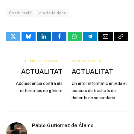
Coeducació
dia de la dona
Twitter
Bluesky
LinkedIn
Facebook
WhatsApp
Telegram
Email
Copy
Link
PREVIOUS ARTICLE
NEXT ARTICLE
ACTUALITAT
ACTUALITAT
Adolescència contra els
Un error informàtic enreda el
estereotips de gènere
concurs de trasllats de
docents de secundària
Pablo Gutiérrez de Álamo