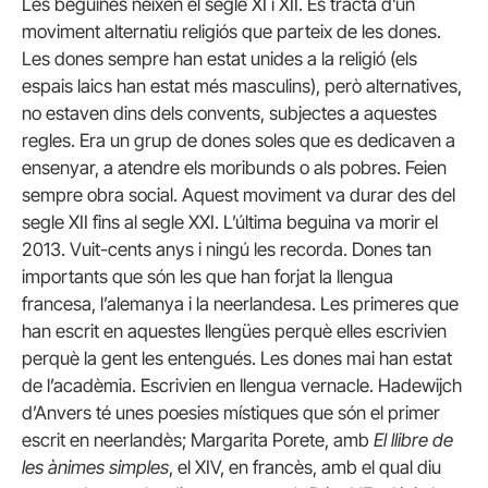
Les beguines neixen el segle XI i XII. Es tracta d’un
moviment alternatiu religiós que parteix de les dones.
Les dones sempre han estat unides a la religió (els
espais laics han estat més masculins), però alternatives,
no estaven dins dels convents, subjectes a aquestes
regles. Era un grup de dones soles que es dedicaven a
ensenyar, a atendre els moribunds o als pobres. Feien
sempre obra social. Aquest moviment va durar des del
segle XII fins al segle XXI. L’última beguina va morir el
2013. Vuit-cents anys i ningú les recorda. Dones tan
importants que són les que han forjat la llengua
francesa, l’alemanya i la neerlandesa. Les primeres que
han escrit en aquestes llengües perquè elles escrivien
perquè la gent les entengués. Les dones mai han estat
de l’acadèmia. Escrivien en llengua vernacle. Hadewijch
d’Anvers té unes poesies místiques que són el primer
escrit en neerlandès; Margarita Porete, amb
El llibre de
les ànimes simples
, el XIV, en francès, amb el qual diu