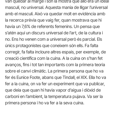
van quedar al marge i són la mostra que allò era un ideal
masculí, no universal. Aquesta mania de lligar l’universal
amb el masculí. Això va quedar molt en evidència amb
la recerca prèvia que vaig fer, quan mostrava que hi
havia un 7,6% de referents femenins. Un pensa que
s’atén aquí un discurs universal de l’art, de la cultura i
no. Ens ho venen com a universal però és parcial. Els
únics protagonistes que coneixem són ells. Fa falta
corregir, fa falta incloure altres espais, per exemple, de
creació científica com la cuina. A la cuina on s’han fet
avanços, fins i tot tan importants com la primera teoria
sobre el canvi climàtic. La primera persona que ho va
fer és Eunice Foote, abans que Tindall, el XIX. Ella ho va
fer a la cuina, on va fer un experiment que va publicar,
que deia que quan hi havia vapor d’aigua i diòxid de
carboni en l’ambient, la temperatura pujava. Va ser la
primera persona i ho va fer a la seva cuina.