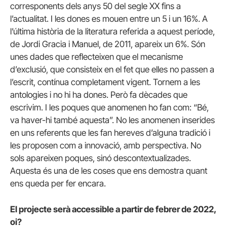
corresponents dels anys 50 del segle XX fins a
l’actualitat. I les dones es mouen entre un 5 i un 16%. A
l’última història de la literatura referida a aquest període,
de Jordi Gracia i Manuel, de 2011, apareix un 6%. Són
unes dades que reflecteixen que el mecanisme
d’exclusió, que consisteix en el fet que elles no passen a
l’escrit, contínua completament vigent. Tornem a les
antologies i no hi ha dones. Però fa dècades que
escrivim. I les poques que anomenen ho fan com: “Bé,
va haver-hi també aquesta”. No les anomenen inserides
en uns referents que les fan hereves d’alguna tradició i
les proposen com a innovació, amb perspectiva. No
sols apareixen poques, sinó descontextualizades.
Aquesta és una de les coses que ens demostra quant
ens queda per fer encara.
El projecte serà accessible a partir de febrer de 2022,
oi?