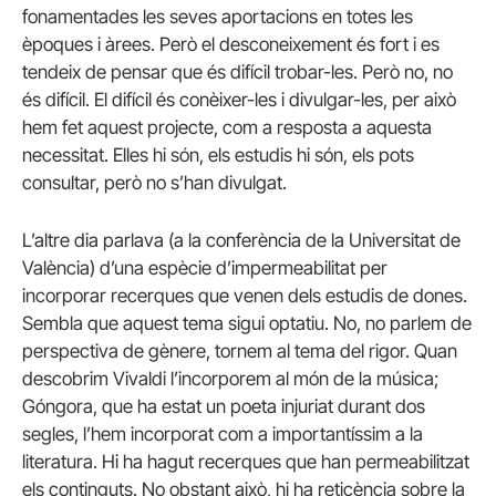
fonamentades les seves aportacions en totes les
èpoques i àrees. Però el desconeixement és fort i es
tendeix de pensar que és difícil trobar-les. Però no, no
és difícil. El difícil és conèixer-les i divulgar-les, per això
hem fet aquest projecte, com a resposta a aquesta
necessitat. Elles hi són, els estudis hi són, els pots
consultar, però no s’han divulgat.
L’altre dia parlava (a la conferència de la Universitat de
València) d’una espècie d’impermeabilitat per
incorporar recerques que venen dels estudis de dones.
Sembla que aquest tema sigui optatiu. No, no parlem de
perspectiva de gènere, tornem al tema del rigor. Quan
descobrim Vivaldi l’incorporem al món de la música;
Góngora, que ha estat un poeta injuriat durant dos
segles, l’hem incorporat com a importantíssim a la
literatura. Hi ha hagut recerques que han permeabilitzat
els continguts. No obstant això, hi ha reticència sobre la