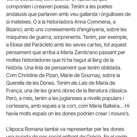
componien i creaven poesia. Tenim a les poetes
andalusís que parlaven amb veu gallarda i orgulloses de
si mateixes. O a la historiadora Anna Commena, a
Bizanci, amb uns coneixements d’enginyeria, sobre les
màquines de guerra, sorprenents. Tenim, per exemple,
a Eloísa del Parácleto amb les seves cartes, tot aquest
pensament que arriba a María Zambrano passant per
moltes historiadores que hi ha hagut al llarg de la
història. Una línia de pensament que tenim oblidada.
Com Christine de Pizan, Marie de Gournay, sobre la
Querella de les Dones. Tenim els
Lais
de María de
França, una de les grans obres de la literatura clàssica.
Però, a més, tenim a les juglareses a nivells populars i
cortesans, amb espais a la cort, com Maria Balteira… Hi
havia molts espais on les dones podrien crear i moure’s.
L’època Romana també va representar per les dones
una pujada de pes social enfront de Grècia. En el segle