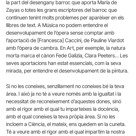
la part del desengany barroc que aporta María de
Zayas o totes les grans escriptores del barroc que
continuen tenint molts problemes per aparèixer en els
llibres de text. A Música no podem entendre el
desenvolupament de l’òpera sense comptar amb
l’aportació de [Francesca] Caccini, de Pauline Viardot
amb l’òpera de cambra. En Art, per exemple, la natura
morta marca el cànon Fede Galizia, Clara Peeters… Les
seves aportacions han estat essencials, com la seva
mirada, per entendre el desenvolupament de la pintura.
Si no les coneixes, senzillament no coneixes bé la teva
àrea. I això ja no té a veure només amb la igualtat i la
necessitat de reconeixement d’aquestes dones, sinó
amb el rigor amb el qual tu imparteixes la docència,
amb el qual coneixes la teva pròpia àrea. Si no les
incloem a Ciència, el mateix, ens quedem en la cuneta.
Té a veure amb el rigor amb el qual impartim la nostra