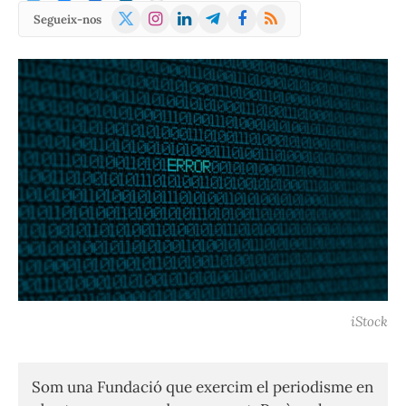
X
Instagram
LinkedIn
Telegram
Facebook
RSS
Segueix-nos
(Twitter)
iStock
Som una Fundació que exercim el periodisme en