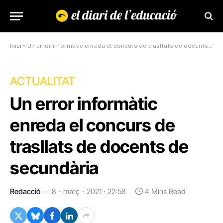
Inici
»
Un error informàtic enreda el concurs de trasllats de docents de secundària
ACTUALITAT
Un error informàtic
enreda el concurs de
trasllats de docents de
secundària
Redacció
8 - març - 2021 · 22:58
4 Mins Read