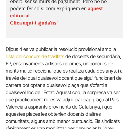
obert, sense murs de pagament. Però no ho
podem fer sols, com expliquem en
aquest
editorial.
Clica aquí i ajuda'ns!
Dijous 4 es va publicar la resolució provisional amb la
llista del concurs de trasllats
de docents de secundària,
FP, ensenyaments artístics i idiomes, un concurs de
mèrits multidireccional que es realitza cada dos anys, i a
través del qual qualsevol docent que sigui funcionari de
carrera pot optar a qualsevol plaça que s’oferti a
qualsevol lloc de l’Estat. Aquest cop, la sorpresa va ser
que pràcticament no es va adjudicar cap plaça al País
Valencià a aspirants provinents de Catalunya, i que
aquestes places les obtenien docents d’altres
comunitats, alguns amb menor puntuació. Els sindicats
ràpidament es van mobilitzar per denunciar la “greu