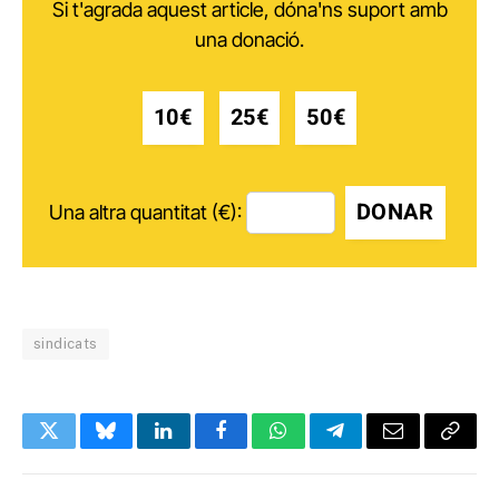
Si t'agrada aquest article, dóna'ns suport amb
una donació.
10€
25€
50€
DONAR
Una altra quantitat (€):
sindicats
Twitter
Bluesky
LinkedIn
Facebook
WhatsApp
Telegram
Email
Copy
Link