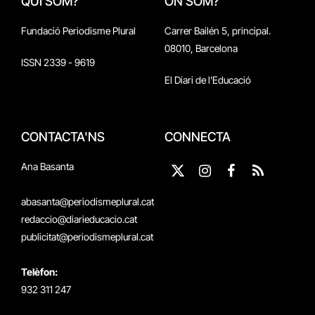
QUI SOM?
ON SOM?
Fundació Periodisme Plural
Carrer Bailén 5, principal.
08010, Barcelona
ISSN 2339 - 9619
El Diari de l'Educació
CONTACTA'NS
CONNECTA
Ana Basanta
X
Instagram
Facebook
RSS
(Twitter)
abasanta@periodismeplural.cat
redaccio@diarieducacio.cat
publicitat@periodismeplural.cat
Telèfon:
932 311 247