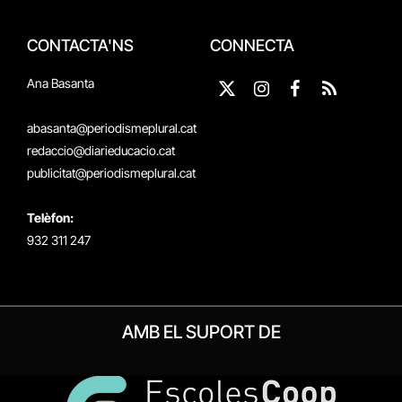
CONTACTA'NS
CONNECTA
Ana Basanta
X
Instagram
Facebook
RSS
(Twitter)
abasanta@periodismeplural.cat
redaccio@diarieducacio.cat
publicitat@periodismeplural.cat
Telèfon:
932 311 247
AMB EL SUPORT DE