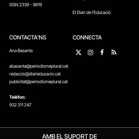
ISSN 2339 - 9619
El Diari de l'Educació
CONTACTA'NS
CONNECTA
Ana Basanta
X
Instagram
Facebook
RSS
(Twitter)
abasanta@periodismeplural.cat
redaccio@diarieducacio.cat
publicitat@periodismeplural.cat
Telèfon:
932 311 247
AMB EL SUPORT DE