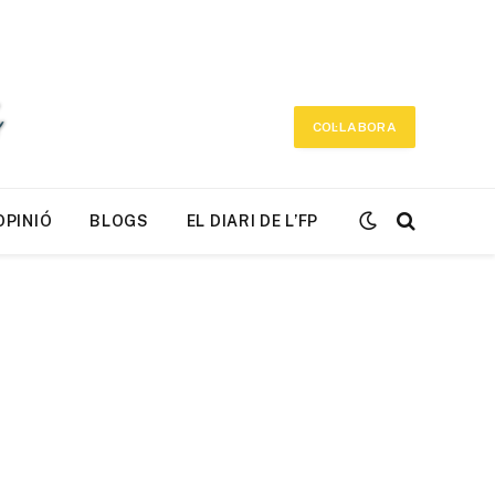
COL·LABORA
OPINIÓ
BLOGS
EL DIARI DE L’FP