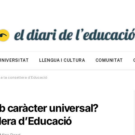
UNIVERSITAT
LLENGUA I CULTURA
COMUNITAT
 a la consellera d’Educació
b caràcter universal?
llera d’Educació