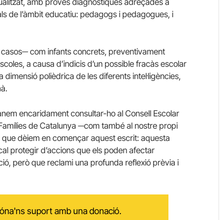
dualitzat, amb proves diagnòstiques adreçades a
ls de l’àmbit educatiu: pedagogs i pedagogues, i
e casos─ com infants concrets, preventivament
scoles, a causa d’indicis d’un possible fracàs escolar
a dimensió polièdrica de les diferents intel·ligències,
mà.
nem encaridament consultar-ho al Consell Escolar
e Famílies de Catalunya ─com també al nostre propi
l que dèiem en començar aquest escrit: aquesta
 cal protegir d’accions que els poden afectar
ió, però que reclami una profunda reflexió prèvia i
 dóna'ns suport amb una donació.