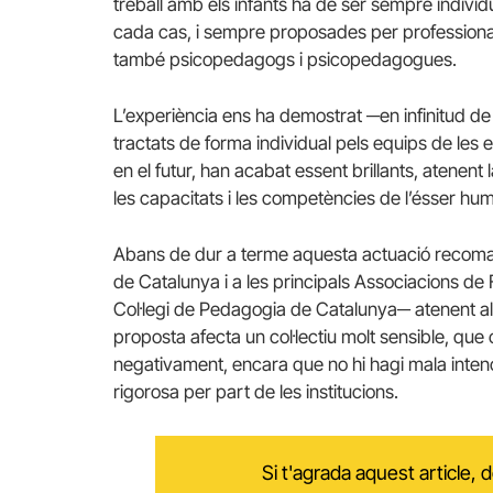
treball amb els infants ha de ser sempre indivi
cada cas, i sempre proposades per professiona
també psicopedagogs i psicopedagogues.
L’experiència ens ha demostrat ─en infinitud d
tractats de forma individual pels equips de les e
en el futur, han acabat essent brillants, atenent l
les capacitats i les competències de l’ésser hu
Abans de dur a terme aquesta actuació recoma
de Catalunya i a les principals Associacions d
Col·legi de Pedagogia de Catalunya─ atenent a
proposta afecta un col·lectiu molt sensible, que
negativament, encara que no hi hagi mala intenc
rigorosa per part de les institucions.
Si t'agrada aquest article,