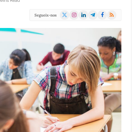
 Mins Read
X
Instagram
LinkedIn
Telegram
Facebook
RSS
Segueix-nos
(Twitter)