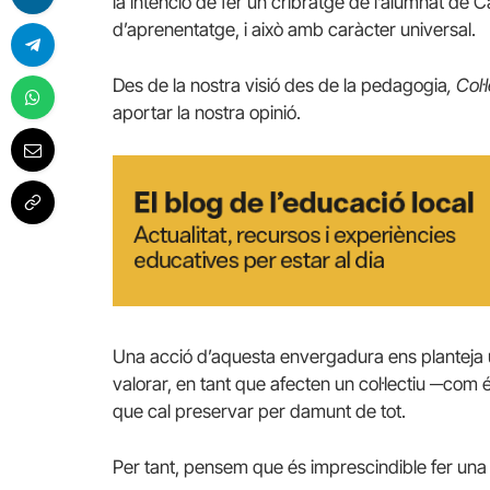
la intenció de fer un cribratge de l’alumnat de C
d’aprenentatge, i això amb caràcter universal.
Des de la nostra visió des de la pedagogia
, Col
aportar la nostra opinió.
Una acció d’aquesta envergadura ens planteja un
valorar, en tant que afecten un col·lectiu ─com 
que cal preservar per damunt de tot.
Per tant, pensem que és imprescindible fer una 