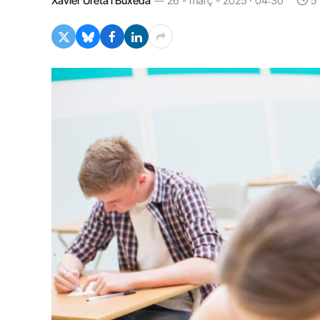
Xavier Ureta i Buxeda
26 - març - 2025 · 04:30
5