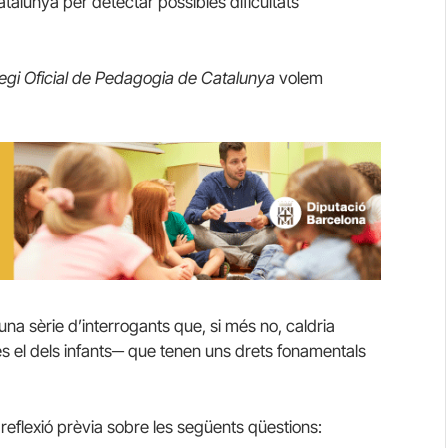
atalunya per detectar possibles dificultats
·legi Oficial de Pedagogia de Catalunya
volem
a sèrie d’interrogants que, si més no, caldria
és el dels infants─ que tenen uns drets fonamentals
reflexió prèvia sobre les següents qüestions: