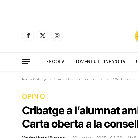
Facebook
X
Instagram
(Twitter)
ESCOLA
JOVENTUT I INFÀNCIA
Inici
»
Cribatge a l’alumnat amb caràcter universal? Carta oberta
OPINIÓ
Cribatge a l’alumnat am
Carta oberta a la conse