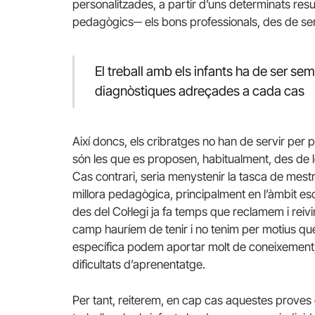
personalitzades, a partir d’uns determinats res
pedagògics─ els bons professionals, des de s
El treball amb els infants ha de ser se
diagnòstiques adreçades a cada cas
Així doncs, els cribratges no han de servir per 
són les que es proposen, habitualment, des de les
Cas contrari, seria menystenir la tasca de mestre
millora pedagògica, principalment en l’àmbit es
des del Col·legi ja fa temps que reclamem i rei
camp hauríem de tenir i no tenim per motius qu
específica podem aportar molt de coneixement, 
dificultats d’aprenentatge.
Per tant, reiterem, en cap cas aquestes proves