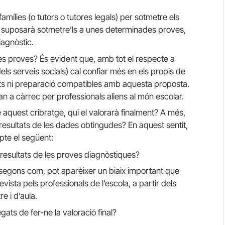
mílies (o tutors o tutores legals) per sotmetre els
ue suposarà sotmetre’ls a unes determinades proves,
agnòstic.
s proves? És evident que, amb tot el respecte a
o dels serveis socials) cal confiar més en els propis de
nts ni preparació compatibles amb aquesta proposta.
n a càrrec per professionals aliens al món escolar.
 aquest cribratge, qui el valorarà finalment? A més,
 resultats de les dades obtingudes? En aquest sentit,
pte el següent:
 resultats de les proves diagnòstiques?
, segons com, pot aparèixer un biaix important que
revista pels professionals de l’escola, a partir dels
e i d’aula.
ats de fer-ne la valoració final?