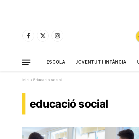
Facebook
X
Instagram
(Twitter)
ESCOLA
JOVENTUT I INFÀNCIA
Inici
»
Educació social
educació social