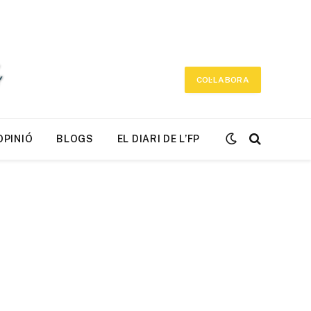
COL·LABORA
OPINIÓ
BLOGS
EL DIARI DE L’FP