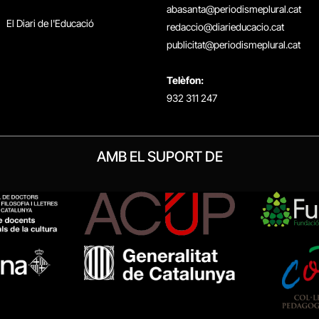
abasanta@periodismeplural.cat
El Diari de l'Educació
redaccio@diarieducacio.cat
publicitat@periodismeplural.cat
Telèfon:
932 311 247
AMB EL SUPORT DE