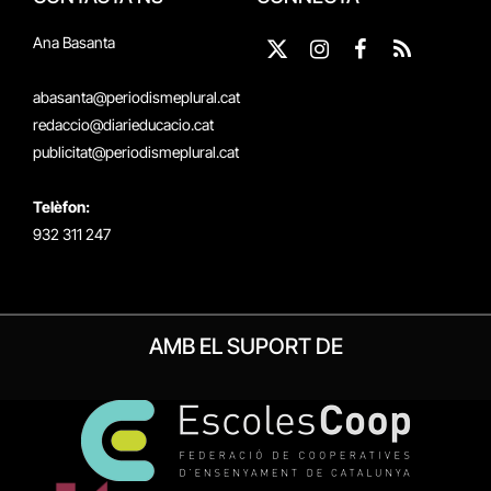
Ana Basanta
X
Instagram
Facebook
RSS
(Twitter)
abasanta@periodismeplural.cat
redaccio@diarieducacio.cat
publicitat@periodismeplural.cat
Telèfon:
932 311 247
AMB EL SUPORT DE