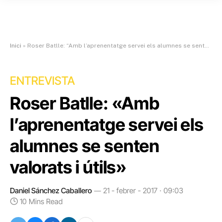
Inici
»
Roser Batlle: “Amb l’aprenentatge servei els alumnes se senten valorats i útils”
ENTREVISTA
Roser Batlle: «Amb
l’aprenentatge servei els
alumnes se senten
valorats i útils»
Daniel Sánchez Caballero
21 - febrer - 2017 · 09:03
10 Mins Read