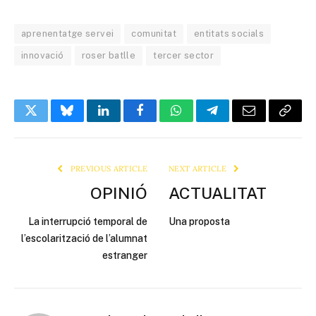
aprenentatge servei
comunitat
entitats socials
innovació
roser batlle
tercer sector
Twitter
Bluesky
LinkedIn
Facebook
WhatsApp
Telegram
Email
Copy
Link
PREVIOUS ARTICLE
NEXT ARTICLE
OPINIÓ
ACTUALITAT
La interrupció temporal de
Una proposta
l’escolarització de l’alumnat
estranger