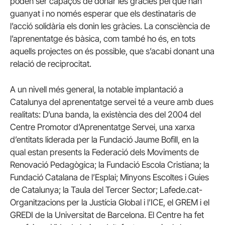
poden ser capaços de donar les gràcies pel que han
guanyat i no només esperar que els destinataris de
l’acció solidària els donin les gràcies. La consciència de
l’aprenentatge és bàsica, com també ho és, en tots
aquells projectes on és possible, que s’acabi donant una
relació de reciprocitat.
A un nivell més general, la notable implantació a
Catalunya del aprenentatge servei té a veure amb dues
realitats: D’una banda, la existència des del 2004 del
Centre Promotor d’Aprenentatge Servei, una xarxa
d’entitats liderada per la Fundació Jaume Bofill, en la
qual estan presents la Federació dels Moviments de
Renovació Pedagògica; la Fundació Escola Cristiana; la
Fundació Catalana de l’Esplai; Minyons Escoltes i Guies
de Catalunya; la Taula del Tercer Sector; Lafede.cat-
Organitzacions per la Justícia Global i l’ICE, el GREM i el
GREDI de la Universitat de Barcelona. El Centre ha fet