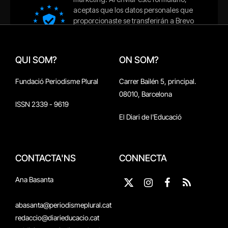
QUI SOM?
ON SOM?
Fundació Periodisme Plural
Carrer Bailén 5, principal.
08010, Barcelona
ISSN 2339 - 9619
El Diari de l'Educació
CONTACTA'NS
CONNECTA
Ana Basanta
X
Instagram
Facebook
RSS
(Twitter)
abasanta@periodismeplural.cat
redaccio@diarieducacio.cat