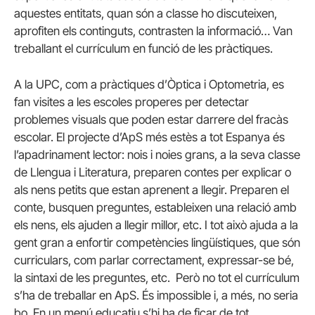
aquestes entitats, quan són a classe ho discuteixen,
aprofiten els continguts, contrasten la informació… Van
treballant el currículum en funció de les pràctiques.
A la UPC, com a pràctiques d’Òptica i Optometria, es
fan visites a les escoles properes per detectar
problemes visuals que poden estar darrere del fracàs
escolar.
El projecte d’ApS més estès a tot Espanya és
l’apadrinament lector: nois i noies grans, a la seva classe
de Llengua i Literatura, preparen contes per explicar o
als nens petits que estan aprenent a llegir.
Preparen el
conte, busquen preguntes, estableixen una relació amb
els nens, els ajuden a llegir millor, etc.
I tot això ajuda a la
gent gran a enfortir competències lingüístiques, que són
curriculars, com parlar correctament, expressar-se bé,
la sintaxi de les preguntes, etc.
Però no tot el currículum
s’ha de treballar en ApS.
És impossible i, a més, no seria
bo.
En un menú educatiu s’hi ha de ficar de tot.