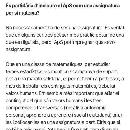
És partidària d’incloure el ApS com una assignatura
per si mateixa?
No necessàriament ha de ser una assignatura.
És veritat
que en alguns centres pot ser més pràctic posar-ne una
que es digui així, però l’ApS pot impregnar qualsevol
assignatura.
Que en una classe de matemàtiques, per estudiar
temes estadístics, es munti una campanya de suport
per a una marató solidària, et permet com a professor, a
més de treballar els continguts matemàtics, treballar
valors humans.
Em sembla més important que aïllar el
contingut del que són valors humans i les tres
competències transversals (iniciativa autonomia
personal, aprendre a aprendre i social i ciutadana) aïllar-
les i col·locar-les en una assignatura a part.
Diria que si
no hi ha més remei,
tota pedra fa paret
, com diuen els