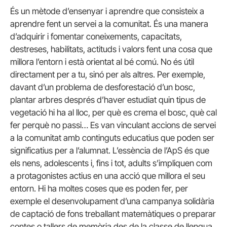
És un mètode d’ensenyar i aprendre que consisteix a
aprendre fent un servei a la comunitat.
És una manera
d’adquirir i fomentar coneixements, capacitats,
destreses, habilitats, actituds i valors fent una cosa que
millora l’entorn i està orientat al bé comú.
No és útil
directament per a tu, sinó per als altres.
Per exemple,
davant d’un problema de desforestació d’un bosc,
plantar arbres després d’haver estudiat quin tipus de
vegetació hi ha al lloc, per què es crema el bosc, què cal
fer perquè no passi…
Es van vinculant accions de servei
a la comunitat amb continguts educatius que poden ser
significatius per a l’alumnat.
L’essència de l’ApS és que
els nens, adolescents i, fins i tot, adults s’impliquen com
a protagonistes actius en una acció que millora el seu
entorn.
Hi ha moltes coses que es poden fer, per
exemple el desenvolupament d’una campanya solidària
de captació de fons treballant matemàtiques o preparar
contes o tallers de memòria des de la classe de llengua