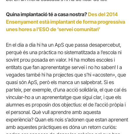
Quina implantació té a casa nostra?
Des del 2014
Ensenyament està implantant de forma progressiva
unes hores a l’ESO de ‘servei comunitari’
En el dia a dia hi ha un ApS que passa desapercebut,
perquè és una pràctica no sistematitzada a l’escola ni
sovint prou posada en valor. Hi ha moltes escoles i
entitats que fan aprenentatge servei i no ho saben! I a
vegades també hi ha projectes que s’hi «acosten», que
quasi són ApS, però els manca un salpebrat. Si es
parteix, per exemple, d’una acció solidària, el que cal és
vincular-ho a un aprenentatge que sigui clar, i que els
alumnes es proposin dos objectius: el de l’acció pròpia i
el personal. Què vull aprendre amb aquesta
experiència? Quan els nois s’adonen que estan aprenent
amb aquestes pràctiques es dóna un retorn curiós: