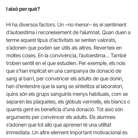
I això per què?
Hi ha diversos factors.
Un –no menor– és el sentiment
d’autoestima i reconeixement de l’alumnat.
Quan duen a
terme aquest tipus d’activitats se senten valorats,
s’adonen que poden ser útils als altres.
Reverteix en
moltes coses.
En la convivència, l’autoestima… També
troben sentit en el que estudien.
Per exemple, els nois
que s’han implicat en una campanya de donació de
sang al barri, per convèncer els adults de que donin,
han d’entendre que la sang se sintetitza al laboratori,
quins són els grups sanguinis menys habituals, com se
separen les plaquetes, els glòbuls vermells, els blancs o
quanta gent es beneficia d’una donació.
Tot això són
arguments per convèncer els adults.
Els alumnes
s’adonen que tot allò que aprenen té una utilitat
immediata.
Un altre element important motivacional és