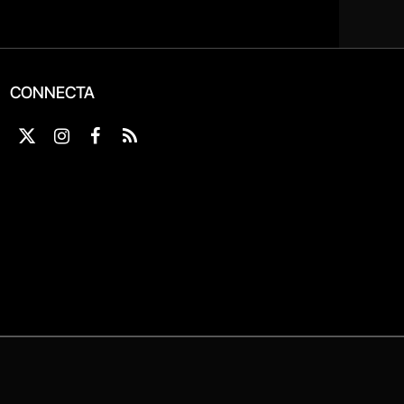
CONNECTA
X
Instagram
Facebook
RSS
(Twitter)