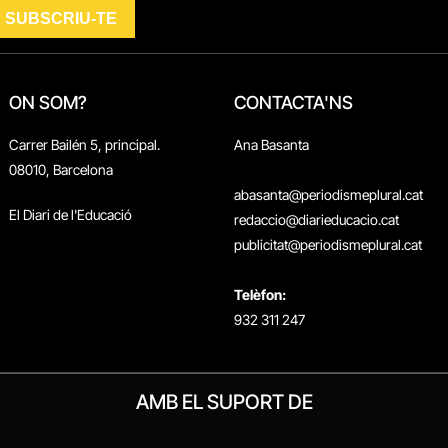
ON SOM?
CONTACTA'NS
Carrer Bailén 5, principal.
Ana Basanta
08010, Barcelona
abasanta@periodismeplural.cat
El Diari de l'Educació
redaccio@diarieducacio.cat
publicitat@periodismeplural.cat
Telèfon:
932 311 247
AMB EL SUPORT DE