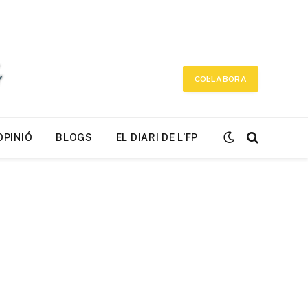
COL·LABORA
OPINIÓ
BLOGS
EL DIARI DE L’FP