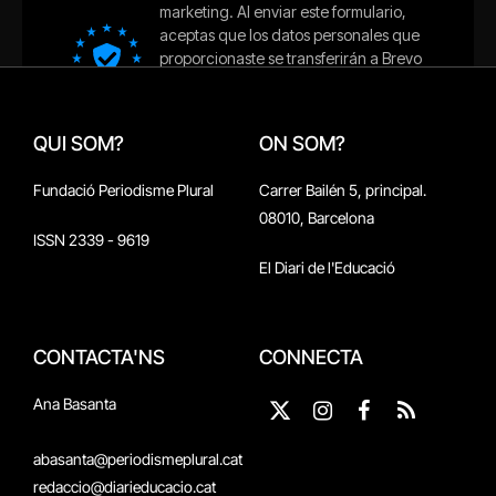
QUI SOM?
ON SOM?
Fundació Periodisme Plural
Carrer Bailén 5, principal.
08010, Barcelona
ISSN 2339 - 9619
El Diari de l'Educació
CONTACTA'NS
CONNECTA
Ana Basanta
X
Instagram
Facebook
RSS
(Twitter)
abasanta@periodismeplural.cat
redaccio@diarieducacio.cat