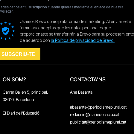
ON SOM?
CONTACTA'NS
Carrer Bailén 5, principal.
Ana Basanta
08010, Barcelona
abasanta@periodismeplural.cat
El Diari de l'Educació
redaccio@diarieducacio.cat
publicitat@periodismeplural.cat