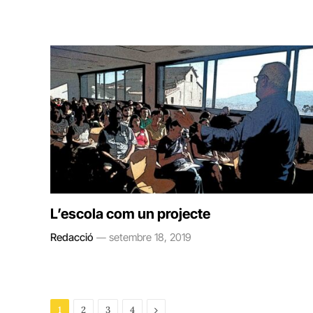
L’escola com un projecte
Redacció
setembre 18, 2019
Next
1
2
3
4