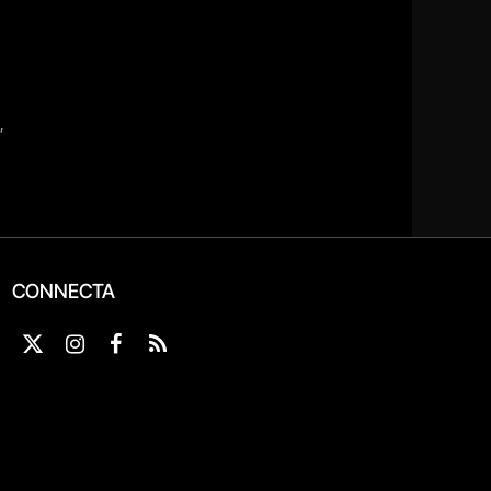
CONNECTA
X
Instagram
Facebook
RSS
(Twitter)