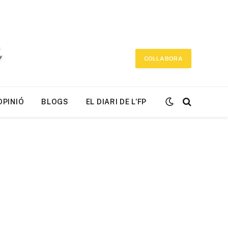
COL·LABORA
OPINIÓ
BLOGS
EL DIARI DE L’FP