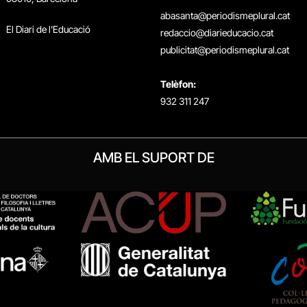
abasanta@periodismeplural.cat
El Diari de l'Educació
redaccio@diarieducacio.cat
publicitat@periodismeplural.cat
Telèfon:
932 311 247
AMB EL SUPORT DE