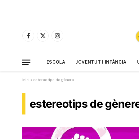
Facebook
X
Instagram
(Twitter)
ESCOLA
JOVENTUT I INFÀNCIA
Inici
»
estereotips de gènere
estereotips de gèner