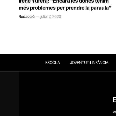
Irene Yúfera: “Encara les dones tenim
més problemes per prendre la paraula”
Redacció
juliol 7, 2023
ESCOLA
JOVENTUT I INFÀNCIA