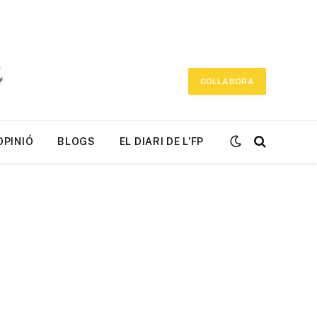
COL·LABORA
OPINIÓ
BLOGS
EL DIARI DE L’FP