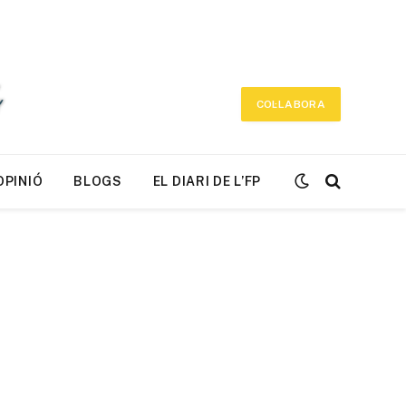
COL·LABORA
OPINIÓ
BLOGS
EL DIARI DE L’FP