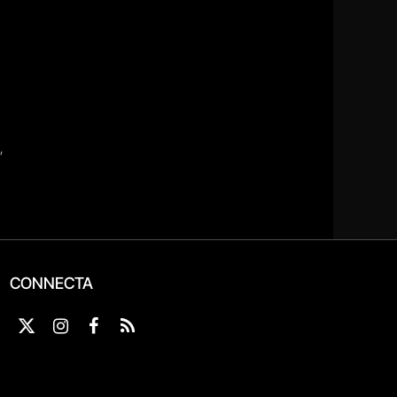
CONNECTA
X
Instagram
Facebook
RSS
(Twitter)