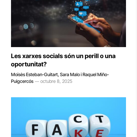
Les xarxes socials són un perill o una
oportunitat?
Moisès Esteban-Guitart, Sara Malo i Raquel Miño-
Puigcercós
octubre 8, 2025