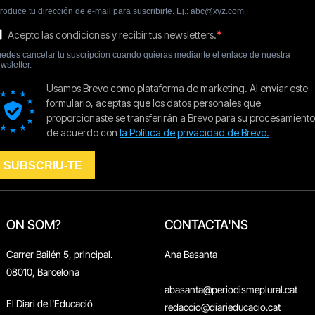
ON SOM?
CONTACTA'NS
Carrer Bailén 5, principal.
Ana Basanta
08010, Barcelona
abasanta@periodismeplural.cat
El Diari de l'Educació
redaccio@diarieducacio.cat