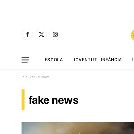
Facebook
X
Instagram
(Twitter)
ESCOLA
JOVENTUT I INFÀNCIA
Inici
»
fake news
fake news