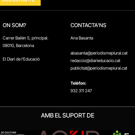
ON SOM?
CONTACTA'NS
Carrer Bailén 5, principal.
Ana Basanta
08010, Barcelona
abasanta@periodismeplural.cat
El Diari de l'Educació
redaccio@diarieducacio.cat
publicitat@periodismeplural.cat
Telèfon:
932 311 247
AMB EL SUPORT DE