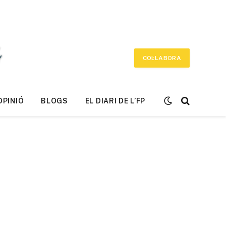
COL·LABORA
OPINIÓ
BLOGS
EL DIARI DE L’FP