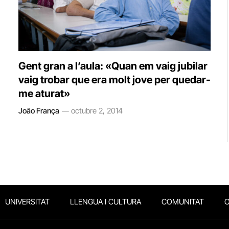
Gent gran a l’aula: «Quan em vaig jubilar
vaig trobar que era molt jove per quedar-
me aturat»
João França
octubre 2, 2014
UNIVERSITAT
LLENGUA I CULTURA
COMUNITAT
O