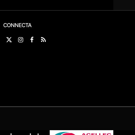
CONNECTA
X
Instagram
Facebook
RSS
(Twitter)