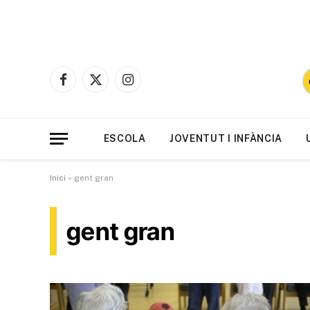
Facebook
X
Instagram
(Twitter)
ESCOLA
JOVENTUT I INFÀNCIA
Inici
»
gent gran
gent gran