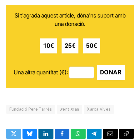
Si t'agrada aquest article, dóna'ns suport amb
una donació.
10€
25€
50€
DONAR
Una altra quantitat (€):
Fundació Pere Tarrés
gent gran
Xarxa Vives
Twitter
Bluesky
LinkedIn
Facebook
WhatsApp
Telegram
Email
Copy