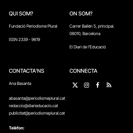
QUI SOM?
ON SOM?
Fundació Periodisme Plural
Carrer Bailén 5, principal.
08010, Barcelona
ISSN 2339 - 9619
El Diari de l'Educació
CONTACTA'NS
CONNECTA
Ana Basanta
X
Instagram
Facebook
RSS
(Twitter)
abasanta@periodismeplural.cat
redaccio@diarieducacio.cat
publicitat@periodismeplural.cat
Telèfon: