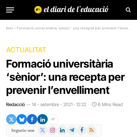
Inici
»
Formació universitària ‘sènior’: una recepta per prevenir l’envelliment
ACTUALITAT
Formació universitària
‘sènior’: una recepta per
prevenir l’envelliment
Redacció
14 - setembre - 2021 · 12:22
6 Mins Read
X
Instagram
LinkedIn
Telegram
Facebook
RSS
Segueix-nos
(Twitter)