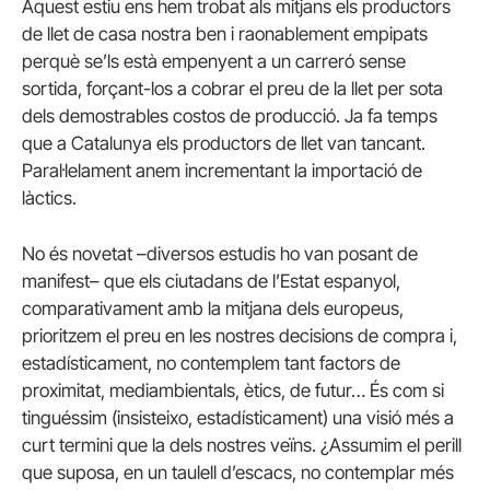
Aquest estiu ens hem trobat als mitjans els productors
de llet de casa nostra ben i raonablement empipats
perquè se’ls està empenyent a un carreró sense
sortida, forçant-los a cobrar el preu de la llet per sota
dels demostrables costos de producció. Ja fa temps
que a Catalunya els productors de llet van tancant.
Paral·lelament anem incrementant la importació de
làctics.
No és novetat –diversos estudis ho van posant de
manifest– que els ciutadans de l’Estat espanyol,
comparativament amb la mitjana dels europeus,
prioritzem el preu en les nostres decisions de compra i,
estadísticament, no contemplem tant factors de
proximitat, mediambientals, ètics, de futur… És com si
tinguéssim (insisteixo, estadísticament) una visió més a
curt termini que la dels nostres veïns. ¿Assumim el perill
que suposa, en un taulell d’escacs, no contemplar més