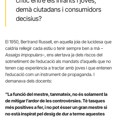
crític entre els infants i joves,
demà ciutadans i consumidors
decisius?
El 1950, Bertrand Russell, en aquella joia de lucidesa que
caldria rellegir cada estiu o tenir sempre ben a mà –
Assaigs impopulars–
, ens alertava ja dels riscos del
sotmetiment de l’educació als mandats d’aquells que no
tenen cap experiència a tractar amb joves i que entenen
l’educació com un instrument de propaganda. I
demanava dels docents:
“La funció del mestre, tanmateix, no és solament la
de mitigar l’ardor de les controvèrsies. Té tasques
més positives a fer, i no pot ésser un gran mestre si
no està inspirat pel desig de dur a terme aquestes