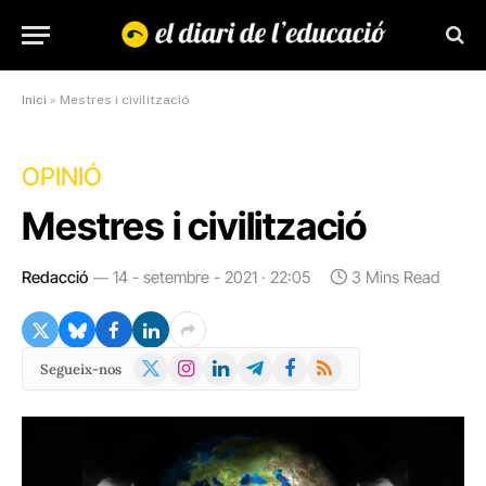
Inici
»
Mestres i civilització
OPINIÓ
Mestres i civilització
Redacció
14 - setembre - 2021 · 22:05
3 Mins Read
X
Instagram
LinkedIn
Telegram
Facebook
RSS
Segueix-nos
(Twitter)