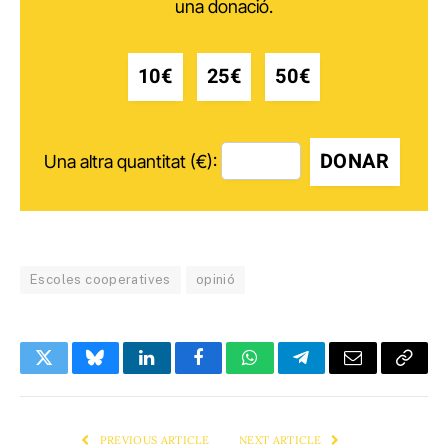
una donació.
10€
25€
50€
DONAR
Una altra quantitat (€):
Escoles cooperatives
opinió
Twitter
Bluesky
LinkedIn
Facebook
WhatsApp
Telegram
Email
Copy
Link
PREVIOUS ARTICLE
NEXT ARTICLE