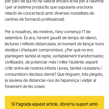
per part de qui no ha valorat encara el bé per a l’alumne
i per al sistema productiu que suposaria una bona
relació de concertació amb diverses modalitats de
centres de formació professional).
Per a nosaltres, els mestres, l’any comença l’1 de
setembre. És ara, havent gaudit de temps de silenci,
lectures i reflexió distanciada, el moment de llançar bons
desitjos i d’adquirir compromisos. ¿Per què no ens
plantegem també el repte, veritablement transformador,
civilitzador, de potenciar més i millor l’autèntic esperit
crític entre els nostres infants i joves, també ciutadans i
consumidors decisius demà? Que tinguem, tots plegats,
la saviesa de distanciar-nos de l’aparença i viatjar al
fonament de les coses.
Si t'agrada aquest article, dóna'ns suport amb