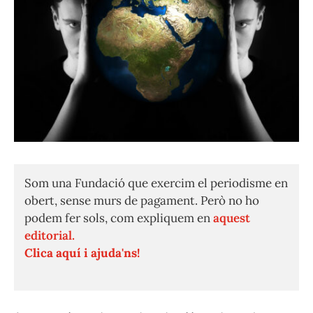
Som una Fundació que exercim el periodisme en
obert, sense murs de pagament. Però no ho
podem fer sols, com expliquem en
aquest
editorial.
Clica aquí i ajuda'ns!