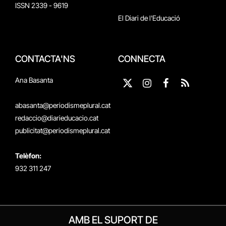
ISSN 2339 - 9619
El Diari de l'Educació
CONTACTA'NS
CONNECTA
Ana Basanta
X
Instagram
Facebook
RSS
(Twitter)
abasanta@periodismeplural.cat
redaccio@diarieducacio.cat
publicitat@periodismeplural.cat
Telèfon:
932 311 247
AMB EL SUPORT DE