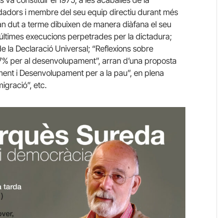
va constituir el 1975, a les acaballes de la
dadors i membre del seu equip directiu durant més
 dut a terme dibuixen de manera diàfana el seu
 últimes execucions perpetrades per la dictadura;
e la Declaració Universal; “Reflexions sobre
0,7% per al desenvolupament”, arran d’una proposta
ent i Desenvolupament per a la pau”, en plena
igració”, etc.