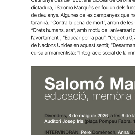
Catalunya des de 1968, a la diòcesi de Girona es 
dictadura, i Salomó Marquès en fou un dels fun
de deu anys. Algunes de les campanyes que han
tarannà: “Contra la pena de mort”, arran de les
“Drets humans, ara”, amb motiu de l’aniversari d
l’avortament”; “Educar per la pau”; “Objectiu 
de Nacions Unides en aquest sentit; “Desarmam
cursa armamentista; “Integració social de la imm