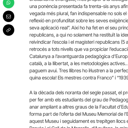
una ponència presentada fa trenta-sis anys afir
vegada més plural, fan indispensable no sols 
reflexió en profunditat sobre les seves exigèncie
seva aplicació real”. Així ho ha fet en el seu pri
republicans, a qui no solament ha restituït la iden
reivindicar l’escola i el magisteri republicans (
retrocés a tots nivells que va propiciar l’educaci
Catalunya a l’avantguarda pedagògica d’Europa, l
català, a la llibertat, a les metodologies active
paguem avui. Tres llibres ho il·lustren a la perf
quina escola! Els mestres contra Franco” i “1939:
A la dècada dels noranta del segle passat, el pr
per fer amb els estudiants del grau de Pedagog
anar ampliant a altres graus de la Facultat d’Educ
forma part de l’oferta del Museu Memorial de l’E
aquest Museu i seguidament es trepitgen llocs 