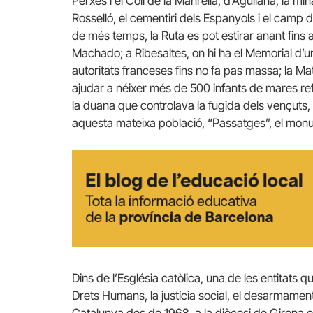
Perxés i el Coll de la Manrella, d’Agullana, la mina
Rosselló, el cementiri dels Espanyols i el camp d
de més temps, la Ruta es pot estirar anant fins a
Machado; a Ribesaltes, on hi ha el Memorial d’un
autoritats franceses fins no fa pas massa; la Ma
ajudar a néixer més de 500 infants de mares refu
la duana que controlava la fugida dels vençuts, 
aquesta mateixa població, “Passatges”, el monum
Dins de l’Església catòlica, una de les entitat
Drets Humans, la justícia social, el desarmament i 