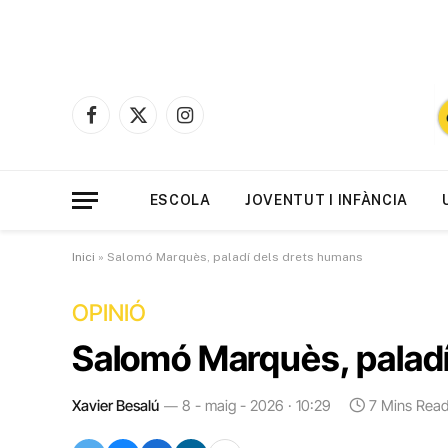
Facebook
X
Instagram
(Twitter)
ESCOLA
JOVENTUT I INFÀNCIA
Inici
»
Salomó Marquès, paladí dels drets humans
OPINIÓ
Salomó Marquès, paladí
Xavier Besalú
8 - maig - 2026 · 10:29
7 Mins Rea