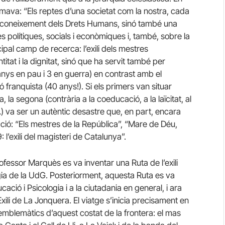
mava: “Els reptes d’una societat com la nostra, cada
el coneixement dels Drets Humans, sinó també una
s polítiques, socials i econòmiques i, també, sobre la
ncipal camp de recerca: l’exili dels mestres
titat i la dignitat, sinó que ha servit també per
5 anys en pau i 3 en guerra) en contrast amb el
ó franquista (40 anys!). Si els primers van situar
a segona (contrària a la coeducació, a la laïcitat, al
s…) va ser un autèntic desastre que, en part, encara
ecció: “Els mestres de la República”, “Mare de Déu,
 l’exili del magisteri de Catalunya”.
ofessor Marquès es va inventar una Ruta de l’exili
ia de la UdG. Posteriorment, aquesta Ruta es va
ació i Psicologia i a la ciutadania en general, i ara
xili de La Jonquera. El viatge s’inicia precisament en
emblemàtics d’aquest costat de la frontera: el mas