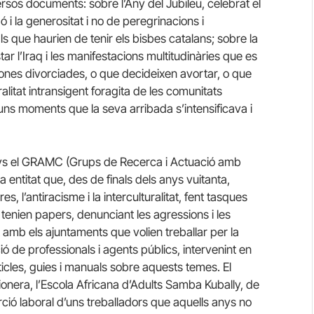
rsos documents: sobre l’Any del Jubileu, celebrat el
 i la generositat i no de peregrinacions i
ls que haurien de tenir els bisbes catalans; sobre la
ar l’Iraq i les manifestacions multitudinàries que es
rsones divorciades, o que decideixen avortar, o que
litat intransigent foragita de les comunitats
 uns moments que la seva arribada s’intensificava i
anys el GRAMC (Grups de Recerca i Actuació amb
a entitat que, des de finals dels anys vuitanta,
s, l’antiracisme i la interculturalitat, fent tasques
o tenien papers, denunciant les agressions i les
nt amb els ajuntaments que volien treballar per la
ó de professionals i agents públics, intervenint en
rticles, guies i manuals sobre aquests temes. El
onera, l’Escola Africana d’Adults Samba Kubally, de
rció laboral d’uns treballadors que aquells anys no