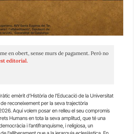
me en obert, sense murs de pagament. Però no
st editorial.
tic emèrit d’Història de l’Educació de la Universitat
 de reconeixement per la seva trajectòria
de 2026. Aquí volem posar en relleu el seu compromís
rets Humans en tota la seva amplitud, que té una
emocràcia i l’antifranquisme, i religiosa, un
de l’alliberament que a la jerarquia eclesiàstica. En