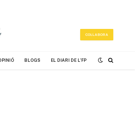
COL·LABORA
OPINIÓ
BLOGS
EL DIARI DE L’FP