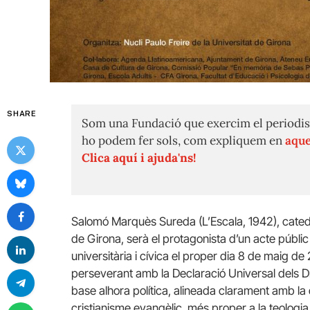
SHARE
Som una Fundació que exercim el periodis
ho podem fer sols, com expliquem en
aque
Clica aquí i ajuda'ns!
Salomó Marquès Sureda (L’Escala, 1942), catedrà
de Girona, serà el protagonista d’un acte públic
universitària i cívica el proper dia 8 de maig 
perseverant amb la Declaració Universal dels D
base alhora política, alineada clarament amb la d
cristianisme evangèlic, més proper a la teologia 