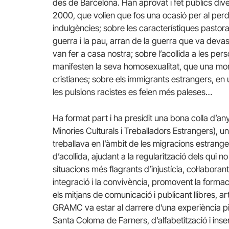
des de Barcelona. Han aprovat i fet públics dive
2000, que volien que fos una ocasió per al perdó
indulgències; sobre les característiques pastora
guerra i la pau, arran de la guerra que va devast
van fer a casa nostra; sobre l’acollida a les pe
manifesten la seva homosexualitat, que una mora
cristianes; sobre els immigrants estrangers, en
les pulsions racistes es feien més paleses…
Ha format part i ha presidit una bona colla d’
Minories Culturals i Treballadors Estrangers), un
treballava en l’àmbit de les migracions estrangere
d’acollida, ajudant a la regularització dels qui n
situacions més flagrants d’injustícia, col·labora
integració i la convivència, promovent la formaci
els mitjans de comunicació i publicant llibres, a
GRAMC va estar al darrere d’una experiència pi
Santa Coloma de Farners, d’alfabetització i inse