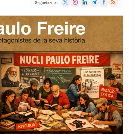
X
Instagram
LinkedIn
Telegram
Facebook
RSS
Segueix-nos
(Twitter)