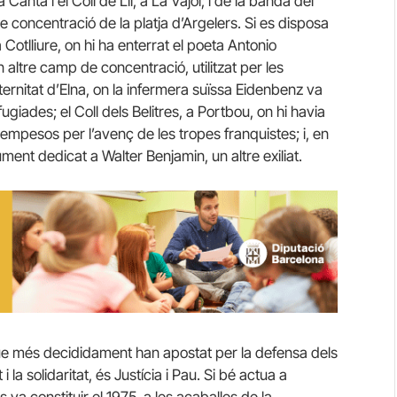
 Canta i el Coll de Lli, a La Vajol; i de la banda del
e concentració de la platja d’Argelers. Si es disposa
 Cotlliure, on hi ha enterrat el poeta Antonio
 altre camp de concentració, utilitzat per les
ternitat d’Elna, on la infermera suïssa Eidenbenz va
giades; el Coll dels Belitres, a Portbou, on hi havia
empesos per l’avenç de les tropes franquistes; i, en
ent dedicat a Walter Benjamin, un altre exiliat.
s que més decididament han apostat per la defensa dels
la solidaritat, és Justícia i Pau. Si bé actua a