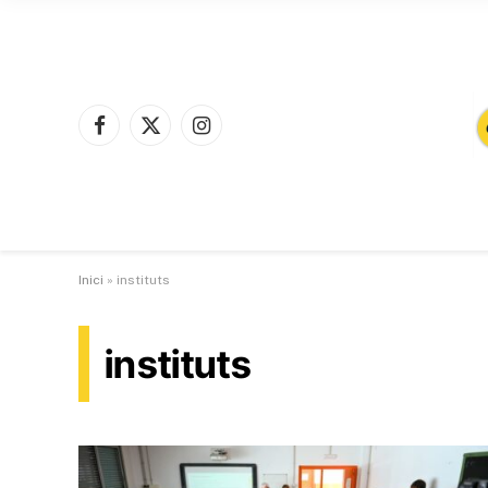
Facebook
X
Instagram
(Twitter)
Inici
»
instituts
instituts