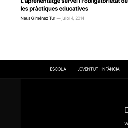
L’aprenentatge servei i l’obligatorietat de
les pràctiques educatives
Neus Giménez Tur
juliol 4, 2014
ESCOLA
JOVENTUT I INFÀNCIA