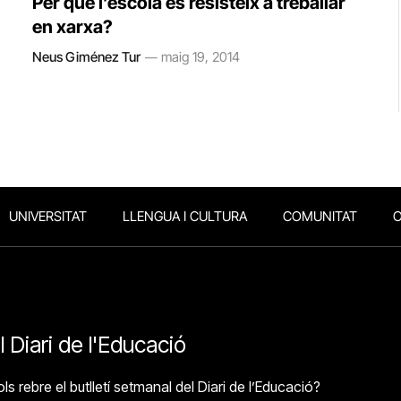
Per què l’escola es resisteix a treballar
en xarxa?
Neus Giménez Tur
maig 19, 2014
UNIVERSITAT
LLENGUA I CULTURA
COMUNITAT
O