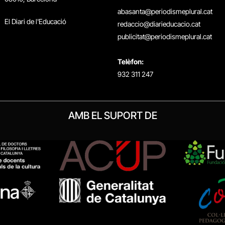
abasanta@periodismeplural.cat
El Diari de l'Educació
redaccio@diarieducacio.cat
publicitat@periodismeplural.cat
Telèfon:
932 311 247
AMB EL SUPORT DE