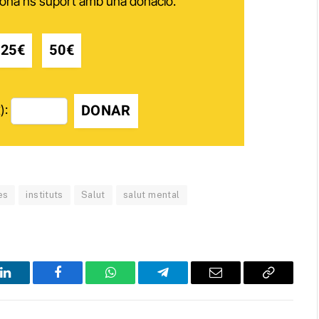
 dóna'ns suport amb una donació.
25€
50€
DONAR
):
es
instituts
Salut
salut mental
LinkedIn
Facebook
WhatsApp
Telegram
Email
Copy
Link