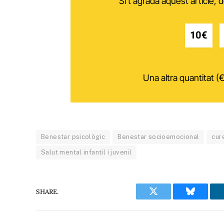
Si t'agrada aquest article,
10€
Una altra quantitat (€
Benestar psicològic
Benestar socioemocional
cur
Salut mental infantil i juvenil
SHARE.
Twitter
Bluesky