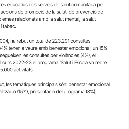
tres educatius i els serveis de salut comunitària per
nt accions de promoció de la salut, de prevenció de
blemes relacionats amb la salut mental, la salut
i tabac.
04, ha rebut un total de 223.291 consultes
un 34% tenen a veure amb benestar emocional, un 15%
 segueixen les consultes per violències (4%), el
l curs 2022-23 el programa ‘Salut i Escola va rebre
.000 activitats.
alut, les temàtiques principals són: benestar emocional
ialització (15%), presentació del programa (8%),