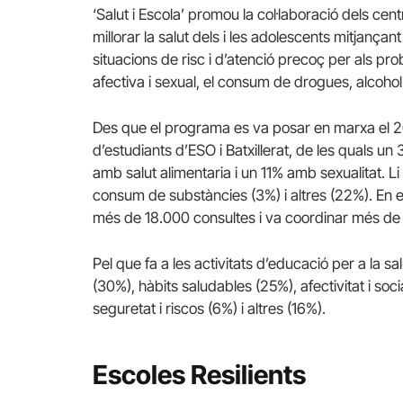
‘Salut i Escola’ promou la col·laboració dels cen
millorar la salut dels i les adolescents mitjança
situacions de risc i d’atenció precoç per als pro
afectiva i sexual, el consum de drogues, alcohol 
Des que el programa es va posar en marxa el 20
d’estudiants d’ESO i Batxillerat, de les quals 
amb salut alimentaria i un 11% amb sexualitat. Li
consum de substàncies (3%) i altres (22%). En e
més de 18.000 consultes i va coordinar més de 5
Pel que fa a les activitats d’educació per a la s
(30%), hàbits saludables (25%), afectivitat i soc
seguretat i riscos (6%) i altres (16%).
Escoles Resilients