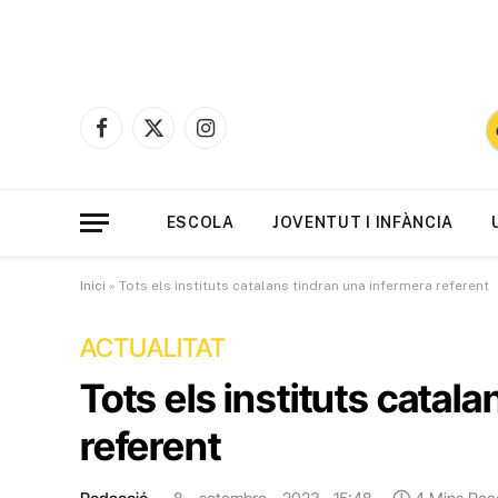
Facebook
X
Instagram
(Twitter)
ESCOLA
JOVENTUT I INFÀNCIA
Inici
»
Tots els instituts catalans tindran una infermera referent
ACTUALITAT
Tots els instituts catal
referent