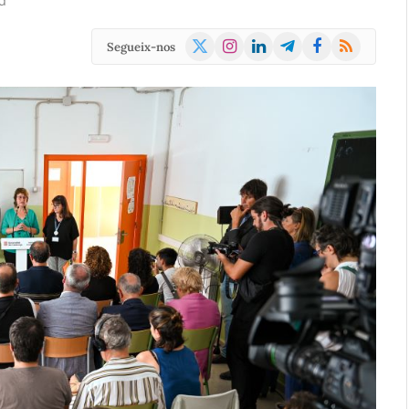
d
X
Instagram
LinkedIn
Telegram
Facebook
RSS
Segueix-nos
(Twitter)