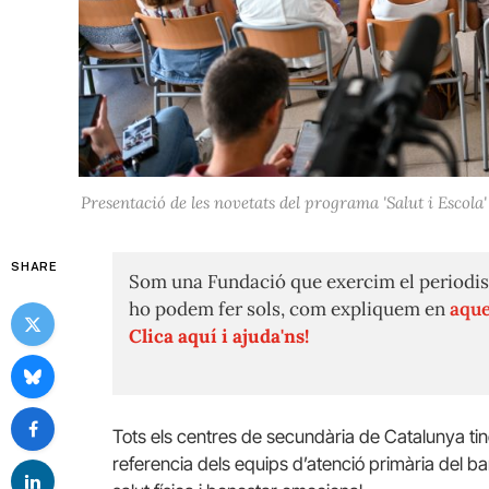
Presentació de les novetats del programa 'Salut i Escol
SHARE
Som una Fundació que exercim el periodis
ho podem fer sols, com expliquem en
aque
Clica aquí i ajuda'ns!
Tots els centres de secundària de Catalunya t
referencia dels equips d’atenció primària del b