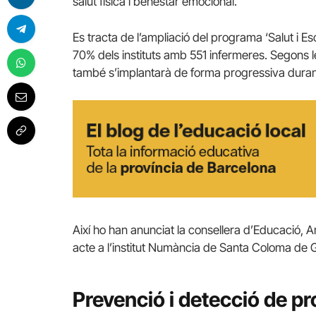
salut física i benestar emocional.
Es tracta de l’ampliació del programa ‘Salut i Es
70% dels instituts amb 551 infermeres. Segons l
també s’implantarà de forma progressiva durant
Així ho han anunciat la consellera d’Educació, An
acte a l’institut Numància de Santa Coloma de 
Prevenció i detecció de p