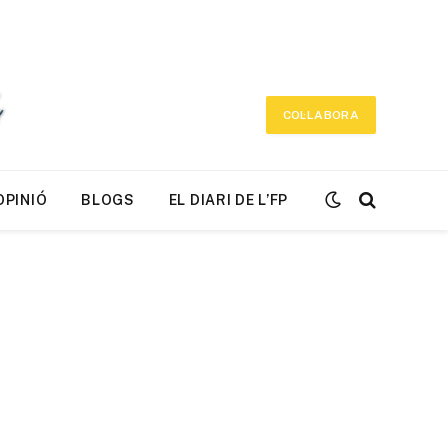
COL·LABORA
OPINIÓ
BLOGS
EL DIARI DE L’FP